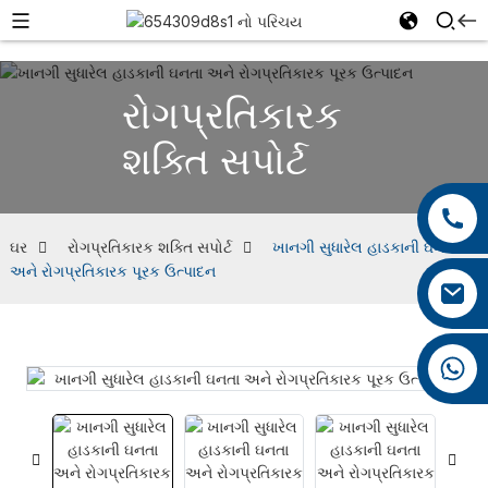
રોગપ્રતિકારક
શક્તિ સપોર્ટ
+86 13959222339
+86 0592 5599526
ઘર
રોગપ્રતિકારક શક્તિ સપોર્ટ
ખાનગી સુધારેલ હાડકાની ઘનતા
અને રોગપ્રતિકારક પૂરક ઉત્પાદન
mina.cao@foxmail.com
+86 18965423693