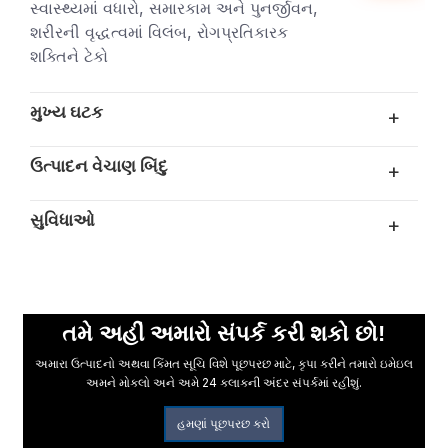
સ્વાસ્થ્યમાં વધારો, સમારકામ અને પુનર્જીવન,
શરીરની વૃદ્ધત્વમાં વિલંબ, રોગપ્રતિકારક
શક્તિને ટેકો
મુખ્ય ઘટક
+
ઉત્પાદન વેચાણ બિંદુ
+
સુવિધાઓ
+
તમે અહીં અમારો સંપર્ક કરી શકો છો!
અમારા ઉત્પાદનો અથવા કિંમત સૂચિ વિશે પૂછપરછ માટે, કૃપા કરીને તમારો ઇમેઇલ
અમને મોકલો અને અમે 24 કલાકની અંદર સંપર્કમાં રહીશું.
હમણાં પૂછપરછ કરો