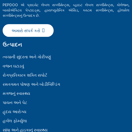
PEPDOO એ પ્રાઇવેટ લેબલ સપ્લીમેન્ટ્સ, વ્હાઇટ લેબલ સપ્લીમેન્ટ્સ, કોલેજન,
બાયોએક્ટિવ પેપ્ટાઇડ્સ, હાયલ્યુરોનિક એસિડ, કસ્ટમ સપ્લીમેન્ટ્સ, હોલસેલ
સપ્લીમેન્ટ્સનું ઉત્પાદક છે.
અમારો સંપર્ક કરો
ઉત્પાદન
ત્વચાની સુંદરતા અને ગોરીપણું
વજન ઘટાડવું
રોગપ્રતિકારક શક્તિ સપોર્ટ
રમતગમત પોષણ અને બોડીબિલ્ડિંગ
મગજનું સ્વાસ્થ્ય
પાચન અને પેટ
હૃદય આરોગ્ય
હર્બલ ફોર્મ્યુલા
સાંધા અને હાડકાનું સ્વાસ્થ્ય