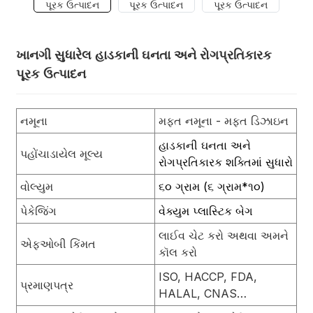
ખાનગી સુધારેલ હાડકાની ઘનતા અને રોગપ્રતિકારક
પૂરક ઉત્પાદન
નમૂના
મફત નમૂના - મફત ડિઝાઇન
હાડકાની ઘનતા અને
પહોંચાડાયેલ મૂલ્ય
રોગપ્રતિકારક શક્તિમાં સુધારો
વોલ્યુમ
૬૦ ગ્રામ (૬ ગ્રામ*૧૦)
પેકેજિંગ
વેક્યુમ પ્લાસ્ટિક બેગ
લાઈવ ચેટ કરો અથવા અમને
એફઓબી કિંમત
કૉલ કરો
ISO, HACCP, FDA,
પ્રમાણપત્ર
HALAL, CNAS…