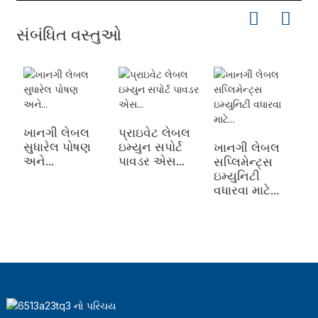
સંબંધિત વસ્તુઓ
ખાનગી લેબલ
પ્રાઇવેટ લેબલ
સુધારેલ પોષણ
ઇમ્યુન સપોર્ટ
ખાનગી લેબલ
ખ
અને...
પાવડર એસ...
સપ્લિમેન્ટ્સ
ર
ઇમ્યુનિટી
શ
વધારવા માટે...
પ
સ