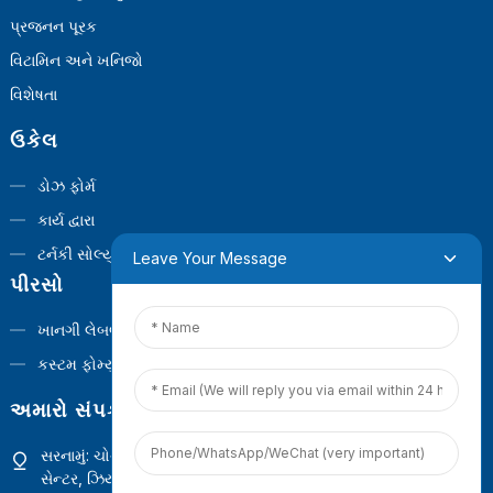
પ્રજનન પૂરક
વિટામિન અને ખનિજો
વિશેષતા
ઉકેલ
ડોઝ ફોર્મ
કાર્ય દ્વારા
ટર્નકી સોલ્યુશન્સ
Leave Your Message
પીરસો
ખાનગી લેબલ
કસ્ટમ ફોર્મ્યુલા
અમારો સંપર્ક કરો
સરનામું: ચોથો માળ, બિલ્ડીંગ 1, ગુઆનયિનશાન કોમર્શિયલ ઓપરેશન
સેન્ટર, ઝિયામેન, ફુજિયન, ચીન