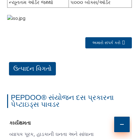
ન્યૂનતમ ઓર્ડર જથ્થો
૫૦૦૦ બોક્સ/ઓર્ડર
અમારો સંપર્ક કરો
ઉત્પાદન વિગતો
a
PEPDOO® સંયોજન દસ પ્રકારના
પેપ્ટાઇડ્સ પાવડર
કાર્યક્ષમતા
વ્યાપક પૂરક, હાડકાની ઘનતા અને સાંધાના