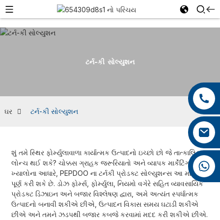
ટર્ન-કી સોલ્યુશન
+86 13959222339
+86 0592 5599526
ઘર
ટર્ન-કી સોલ્યુશન
mina.cao@foxmail.com
શું તમે સ્થિર ફોર્મ્યુલાવાળા કાર્યાત્મક ઉત્પાદનો ઇચ્છો છો જે તાત્કાલિક
લોન્ચ થઈ શકે? ચોક્કસ ગ્રાહક જરૂરિયાતો અને વ્યાપક માર્કેટિંગ
+86 18965423693
ખ્યાલોના આધારે, PEPDOO ના ટર્નકી પ્રોડક્ટ સોલ્યુશન્સ આ માંગને
પૂર્ણ કરી શકે છે. ડોઝ ફોર્મ્સ, ફોર્મ્યુલા, નિયમો વગેરે સહિત વ્યાવસાયિક
પ્રોડક્ટ ડિઝાઇન અને બજાર વિશ્લેષણ દ્વારા, અમે અત્યંત સ્પર્ધાત્મક
ઉત્પાદનો બનાવી શકીએ છીએ, ઉત્પાદન વિકાસ સમય ઘટાડી શકીએ
છીએ અને તમને ઝડપથી બજાર કબજે કરવામાં મદદ કરી શકીએ છીએ.