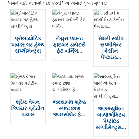
"તમને નફો કરવામાં મદદ કરવી" એ અમારું મુખ્ય મૂલ્ય છે!
પ્રોબાયોટિક
નેચુરા પ્લાન્ટ
મેમરી સ્લીપ
પાવડર ગટ હેલ્થ
ફાઇબર ડાયેટરી
સપ્લીમેન્ટ
સપ્લીમેન્ટ્સ
ફેટ બર્નિંગ...
કેસીન
પેપ્ટાઇડ...
શ્રેષ્ઠ વેગન
જથ્થાબંધ શ્રેષ્ઠ
ક્લિયર પ્રોટીન
સ્પષ્ટ છાશ
આલ્બ્યુમિન
પાવડર
આઇસોલેટ ફે...
બાયોએક્ટિવ
પેપ્ટાઇડ
સપ્લીમેન્ટ્સ...