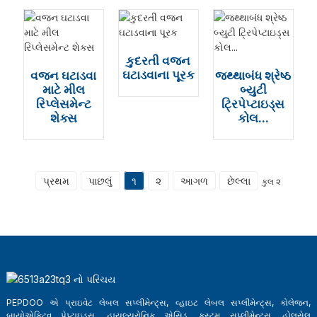
કુદરતી વજન
ઘટાડવાના પૂરક
વજન ઘટાડવા
જથ્થાબંધ શ્રેષ્ઠ
માટે મીલ
બ્યુટી
રિપ્લેસમેન્ટ
ટ્રિપેપ્ટાઇડ્સ
શેક્સ
કોલ...
પ્રથમ
પાછલું
૧
૨
આગળ
છેલ્લા
કુલ ૨
a
PEPDOO એ પ્રાઇવેટ લેબલ સપ્લીમેન્ટ્સ, વ્હાઇટ લેબલ સપ્લીમેન્ટ્સ, કોલેજન,
બાયોએક્ટિવ પેપ્ટાઇડ્સ, હાયલ્યુરોનિક એસિડ, કસ્ટમ સપ્લીમેન્ટ્સ, હોલસેલ