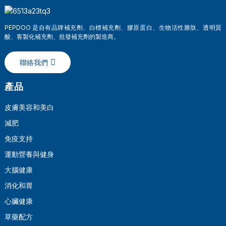
PEPDOO 是自有品牌補充劑、白標補充劑、膠原蛋白、生物活性勝肽、透明質
酸、客製化補充劑、批發補充劑的製造商。
聯絡我們
產品
皮膚美容和美白
減肥
a
免疫支持
運動營養與健身
大腦健康
消化和胃
心臟健康
草藥配方