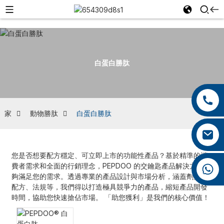
白蛋白勝肽
+86 13959222339
+86 0592 5599526
家
動物勝肽
白蛋白勝肽
mina.cao@foxmail.com
您是否想要配方穩定、可立即上市的功能性產品？基於精準的消
費者需求和全面的行銷理念，PEPDOO 的交鑰匙產品解決方案能
+86 18965423693
夠滿足您的需求。透過專業的產品設計與市場分析，涵蓋劑型、
配方、法規等，我們得以打造極具競爭力的產品，縮短產品開發
時間，協助您快速搶佔市場。 「助您獲利」是我們的核心價值！