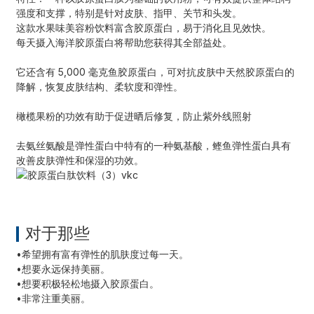
强度和支撑，特别是针对皮肤、指甲、关节和头发。
这款水果味美容粉饮料富含胶原蛋白，易于消化且见效快。
每天摄入海洋胶原蛋白将帮助您获得其全部益处。
它还含有 5,000 毫克鱼胶原蛋白，可对抗皮肤中天然胶原蛋白的
降解，恢复皮肤结构、柔软度和弹性。
橄榄果粉的功效有助于促进晒后修复，防止紫外线照射
去氨丝氨酸是弹性蛋白中特有的一种氨基酸，鲣鱼弹性蛋白具有
改善皮肤弹性和保湿的功效。
a
对于那些
•希望拥有富有弹性的肌肤度过每一天。
•
想要永远保持美丽。
•
想要积极轻松地摄入胶原蛋白。
•
非常注重美丽。