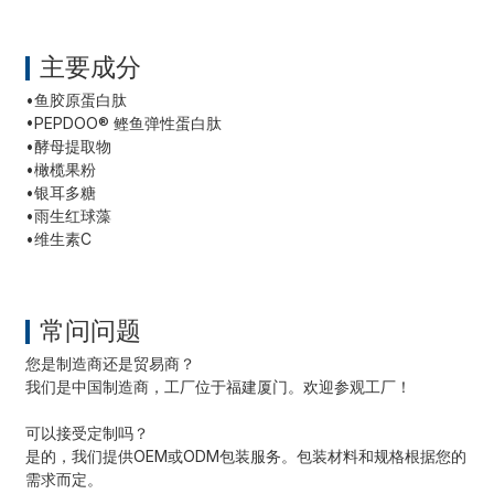
主要成分
•
鱼胶原蛋白肽
•
PEPDOO® 鲣鱼弹性蛋白肽
•
酵母提取物
•
橄榄果粉
•
银耳多糖
•
雨生红球藻
•
维生素C
常问问题
您是制造商还是贸易商？
我们是中国制造商，工厂位于福建厦门。欢迎参观工厂！
可以接受定制吗？
是的，我们提供OEM或ODM包装服务。包装材料和规格根据您的
需求而定。