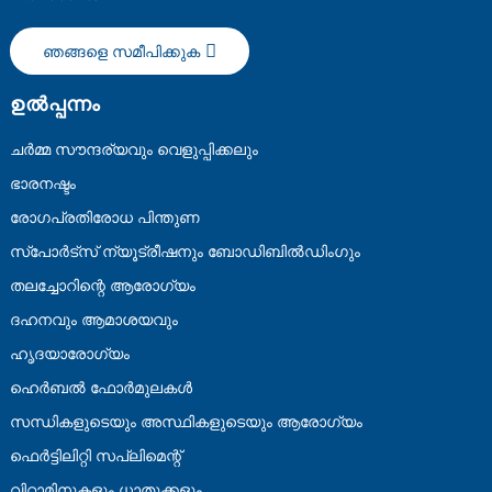
ഞങ്ങളെ സമീപിക്കുക
ഉൽപ്പന്നം
ചർമ്മ സൗന്ദര്യവും വെളുപ്പിക്കലും
ഭാരനഷ്ടം
രോഗപ്രതിരോധ പിന്തുണ
സ്പോർട്സ് ന്യൂട്രീഷനും ബോഡിബിൽഡിംഗും
തലച്ചോറിന്റെ ആരോഗ്യം
ദഹനവും ആമാശയവും
ഹൃദയാരോഗ്യം
ഹെർബൽ ഫോർമുലകൾ
സന്ധികളുടെയും അസ്ഥികളുടെയും ആരോഗ്യം
ഫെർട്ടിലിറ്റി സപ്ലിമെന്റ്
വിറ്റാമിനുകളും ധാതുക്കളും