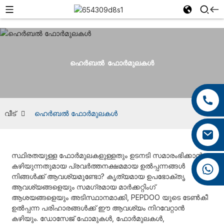
ഹെർബൽ ഫോർമുലകൾ
+86 13959222339
+86 0592 5599526
വീട്
ഹെർബൽ ഫോർമുലകൾ
mina.cao@foxmail.com
സ്ഥിരതയുള്ള ഫോർമുലകളുള്ളതും ഉടനടി സമാരംഭിക്കാൻ
കഴിയുന്നതുമായ പ്രവർത്തനക്ഷമമായ ഉൽപ്പന്നങ്ങൾ
+86 18965423693
നിങ്ങൾക്ക് ആവശ്യമുണ്ടോ? കൃത്യമായ ഉപഭോക്തൃ
ആവശ്യങ്ങളെയും സമഗ്രമായ മാർക്കറ്റിംഗ്
ആശയങ്ങളെയും അടിസ്ഥാനമാക്കി, PEPDOO യുടെ ടേൺകീ
ഉൽപ്പന്ന പരിഹാരങ്ങൾക്ക് ഈ ആവശ്യം നിറവേറ്റാൻ
കഴിയും. ഡോസേജ് ഫോമുകൾ, ഫോർമുലകൾ,