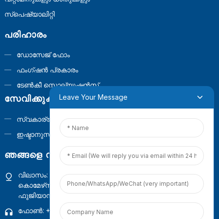
സ്പെഷ്യാലിറ്റി
പരിഹാരം
ഡോസേജ് ഫോം
ഫംഗ്ഷൻ പ്രകാരം
ടേൺകീ സൊല്യൂഷൻസ്
Leave Your Message
സേവിക്കുക
സ്വകാര്യ ലേബൽ
ഇഷ്ടാനുസൃത ഫോർമുല
ഞങ്ങളെ സമീപിക്കുക
വിലാസം: നാലാം നില, കെട്ടിടം 1, ഗ്വാനിൻഷാൻ
കൊമേഴ്‌സ്യൽ ഓപ്പറേഷൻ സെന്റർ, സിയാമെൻ,
ഫുജിയാൻ, ചൈന
ഫോൺ: +86 18965423693