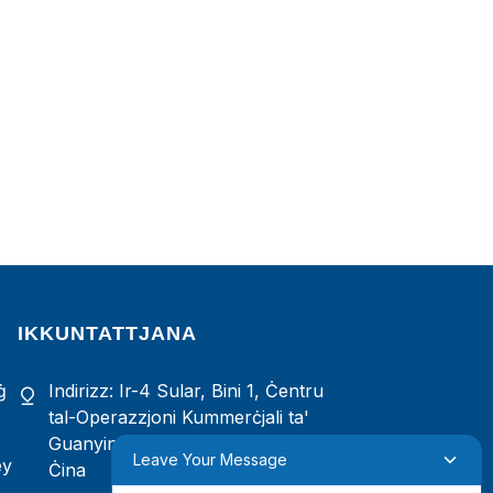
IKKUNTATTJANA
ġ
Indirizz: Ir-4 Sular, Bini 1, Ċentru
tal-Operazzjoni Kummerċjali ta'
Guanyinshan, Xiamen, Fujian, iċ-
Leave Your Message
ey
Ċina