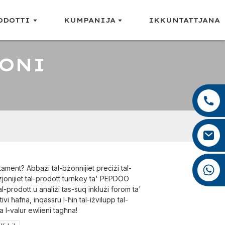
ODOTTI
KUMPANIJA
IKKUNTATTJANA
JONI
+86 13959222339
+86 0592 5599526
mina.cao@foxmail.com
+86 18965423693
atament? Abbażi tal-bżonnijiet preċiżi tal-
jonijiet tal-prodott turnkey ta' PEPDOO
l-prodott u analiżi tas-suq inklużi forom ta'
i ħafna, inqassru l-ħin tal-iżvilupp tal-
a l-valur ewlieni tagħna!