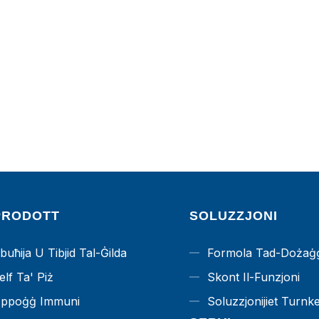
PRODOTT
SOLUZZJONI
buħija U Tibjid Tal-Ġilda
Formola Tad-Dożaġ
elf Ta' Piż
Skont Il-Funzjoni
ppoġġ Immuni
Soluzzjonijiet Turnk