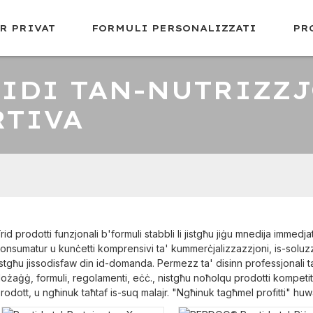
R PRIVAT
FORMULI PERSONALIZZATI
PR
TIDI TAN-NUTRIZZ
RTIVA
rid prodotti funzjonali b'formuli stabbli li jistgħu jiġu mnedija immedj
onsumatur u kunċetti komprensivi ta' kummerċjalizzazzjoni, is-soluzz
istgħu jissodisfaw din id-domanda. Permezz ta' disinn professjonali ta
ożaġġ, formuli, regolamenti, eċċ., nistgħu noħolqu prodotti kompetittiv
rodott, u ngħinuk taħtaf is-suq malajr. "Ngħinuk tagħmel profitti" huw