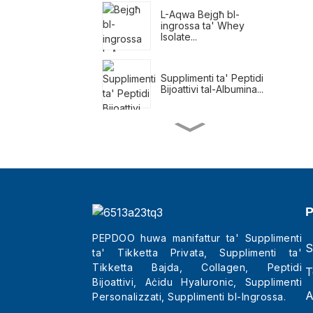
L-Aqwa Bejgħ bl-
ingrossa ta' Whey
Isolate...
Supplimenti ta' Peptidi
Bijoattivi tal-Albumina...
Xejks li Jissostitwixxu l-
Ikla għal Telf ta' Piż
Supplimenti Naturali għat-
Telf ta' Piż
PEPDOO huwa manifattur ta' Supplimenti
S
ta' Tikketta Privata, Supplimenti ta'
L-Aqwa Tripeptidi tas-
Sbuħija bl-ingrossa...
Tikketta Bajda, Collagen, Peptidi
T
Bijoattivi, Aċidu Hyaluronic, Supplimenti
A
Personalizzati, Supplimenti bl-Ingrossa.
Qratas tat-Trab tal-Ġilda