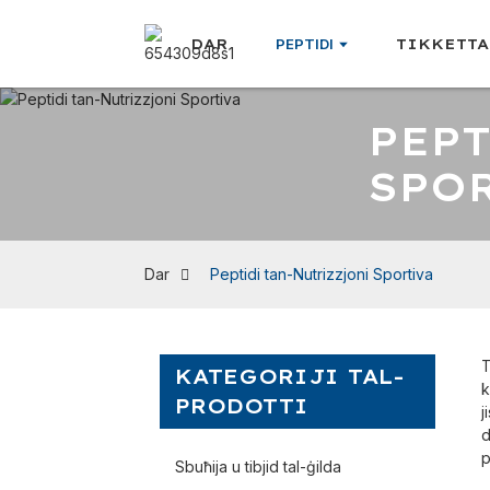
DAR
PEPTIDI
TIKKETTA
PEP
SPO
Dar
Peptidi tan-Nutrizzjoni Sportiva
T
KATEGORIJI TAL-
k
PRODOTTI
j
d
p
Sbuħija u tibjid tal-ġilda