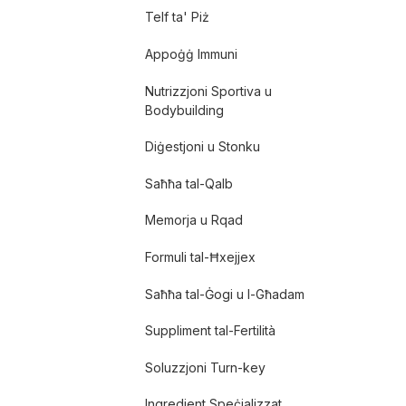
Telf ta' Piż
Appoġġ Immuni
Nutrizzjoni Sportiva u
Bodybuilding
Diġestjoni u Stonku
Saħħa tal-Qalb
Memorja u Rqad
Formuli tal-Ħxejjex
Saħħa tal-Ġogi u l-Għadam
Suppliment tal-Fertilità
Soluzzjoni Turn-key
Ingredjent Speċjalizzat