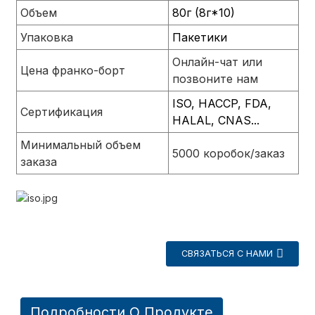
Объем
80г (8г*10)
Упаковка
Пакетики
Онлайн-чат или
Цена франко-борт
позвоните нам
ISO, HACCP, FDA,
Сертификация
HALAL, CNAS...
Минимальный объем
5000 коробок/заказ
заказа
a
СВЯЗАТЬСЯ С НАМИ
Подробности О Продукте