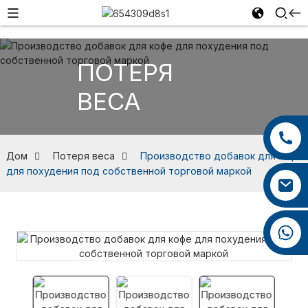
ПОТЕРЯ
ВЕСА
+86 13959222339
+86 0592 5599526
Дом
Потеря веса
Производство добавок для кофе
для похудения под собственной торговой маркой
mina.cao@foxmail.com
+86 18965423693