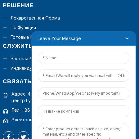
РЕШЕНИЕ
Лекарственная Форма
По Функции
Готовые Решения
Leave Your Message
СЛУЖИТЬ
Частная Марка
Индивидуальная Формула
СВЯЗАТЬСЯ С НАМИ
Адрес: 4-й этаж, здание 1, коммерческий операционный
центр Гуаньиньшань, Сямынь, провинция Фуцзянь, Китай
Тел: +86 18965423693
Электронная почта: mina.cao@foxmail.com