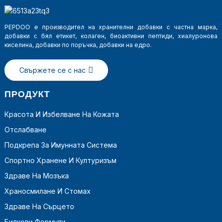
PEPDOO е производител на хранителни добавки с частна марка,
добавки с бял етикет, колаген, биоактивни пептиди, хиалуронова
киселина, добавки по поръчка, добавки на едро.
Свържете се с нас
ПРОДУКТ
Красота И Избелване На Кожата
Отслабване
a
Подкрепа За Имунната Система
Спортно Хранене И Културизъм
Здраве На Мозъка
Храносмилане И Стомах
Здраве На Сърцето
Билкови Формули