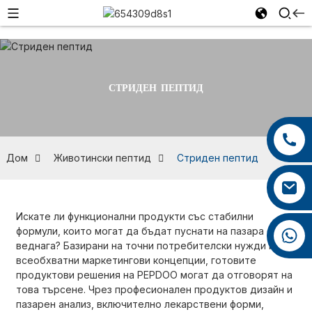
СТРИДЕН ПЕПТИД
+86 13959222339
+86 0592 5599526
Дом
Животински пептид
Стриден пептид
mina.cao@foxmail.com
Искате ли функционални продукти със стабилни
формули, които могат да бъдат пуснати на пазара
+86 18965423693
веднага? Базирани на точни потребителски нужди и
всеобхватни маркетингови концепции, готовите
продуктови решения на PEPDOO могат да отговорят на
това търсене. Чрез професионален продуктов дизайн и
пазарен анализ, включително лекарствени форми,