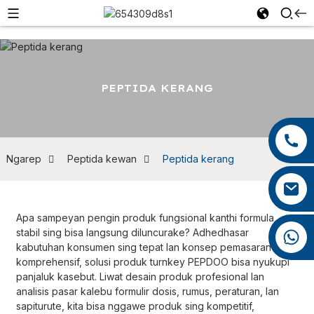
PEPTIDA KERANG
+86 13959222339
+86 0592 5599526
Ngarep
Peptida kewan
Peptida kerang
mina.cao@foxmail.com
Apa sampeyan pengin produk fungsional kanthi formula
stabil sing bisa langsung diluncurake? Adhedhasar
+86 18965423693
kabutuhan konsumen sing tepat lan konsep pemasaran sing
komprehensif, solusi produk turnkey PEPDOO bisa nyukupi
panjaluk kasebut. Liwat desain produk profesional lan
analisis pasar kalebu formulir dosis, rumus, peraturan, lan
sapiturute, kita bisa nggawe produk sing kompetitif,