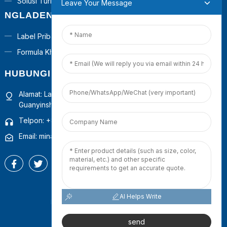
Solusi Turnkey
Leave Your Message
NGLADENI
Label Pribadi
Formula Khusus
HUBUNGI KITA
Alamat: Lantai 4, Gedung 1, Pusat Operasi Komersial
Guanyinshan, Xiamen, Fujian, China
Telpon: +86 18965423693
Email: mina.cao@foxmail.com
AI Helps Write
Hak Cipta © 2025 Pepto (Xiamen) Co., Ltd.
Sitemap
-
TOP BLOG
-
send