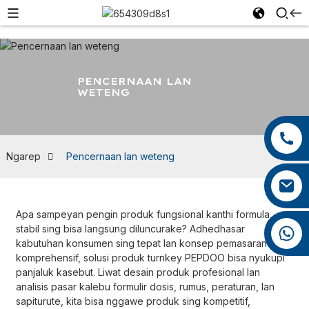
PENCERNAAN LAN
WETENG
+86 13959222339
+86 0592 5599526
Ngarep
Pencernaan lan weteng
mina.cao@foxmail.com
Apa sampeyan pengin produk fungsional kanthi formula
stabil sing bisa langsung diluncurake? Adhedhasar
+86 18965423693
kabutuhan konsumen sing tepat lan konsep pemasaran sing
komprehensif, solusi produk turnkey PEPDOO bisa nyukupi
panjaluk kasebut. Liwat desain produk profesional lan
analisis pasar kalebu formulir dosis, rumus, peraturan, lan
sapiturute, kita bisa nggawe produk sing kompetitif,