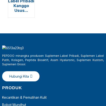
Label Pribadi
Kanggo
Usus...
PEPDOO minangka produsen Suplemen Label Pribadi, Suplemen Label
Putih, Kolagen, Peptida Bioaktif, Asam Hyaluronic, Suplemen Kustom,
a
Suplemen Grosir.
Hubungi Kita
PRODUK
Kecantikan & Pemutihan Kulit
Bobot Mundhut