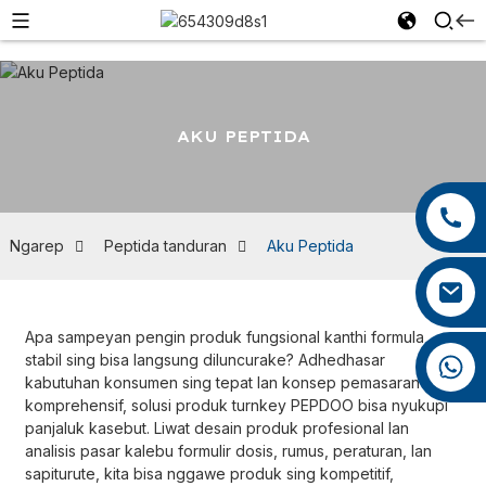
AKU PEPTIDA
+86 13959222339
+86 0592 5599526
Ngarep
Peptida tanduran
Aku Peptida
mina.cao@foxmail.com
Apa sampeyan pengin produk fungsional kanthi formula
stabil sing bisa langsung diluncurake? Adhedhasar
+86 18965423693
kabutuhan konsumen sing tepat lan konsep pemasaran sing
komprehensif, solusi produk turnkey PEPDOO bisa nyukupi
panjaluk kasebut. Liwat desain produk profesional lan
analisis pasar kalebu formulir dosis, rumus, peraturan, lan
sapiturute, kita bisa nggawe produk sing kompetitif,