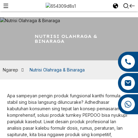
NUTRISI OLAHRAGA &
BINARAGA
+86 13959222339
+86 0592 5599526
Ngarep
Nutrisi Olahraga & Binaraga
mina.cao@foxmail.com
Apa sampeyan pengin produk fungsional kanthi formula
stabil sing bisa langsung diluncurake? Adhedhasar
+86 18965423693
kabutuhan konsumen sing tepat lan konsep pemasaran sing
komprehensif, solusi produk turnkey PEPDOO bisa nyukupi
panjaluk kasebut. Liwat desain produk profesional lan
analisis pasar kalebu formulir dosis, rumus, peraturan, lan
sapiturute, kita bisa nggawe produk sing kompetitif,