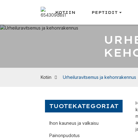
KOTIIN
PEPTIDIT
URH
KEH
Kotiin
Urheiluravitsemus ja kehonrakennus
H
TUOTEKATEGORIAT
k
m
a
Ihon kauneus ja valkaisu
j
Painonpudotus