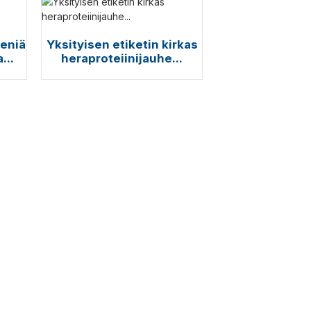
eeniä
Yksityisen etiketin kirkas
...
heraproteiinijauhe...