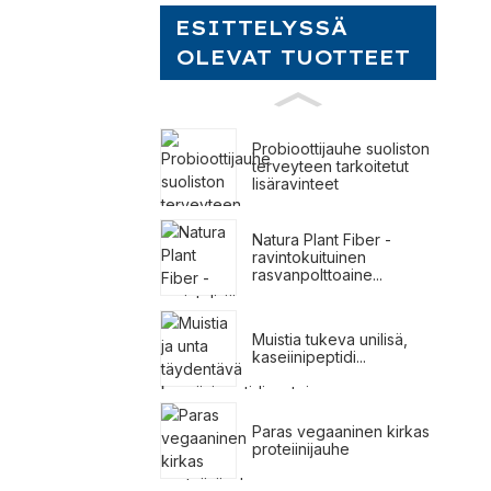
ESITTELYSSÄ
OLEVAT TUOTTEET
Probioottijauhe suoliston
terveyteen tarkoitetut
lisäravinteet
Natura Plant Fiber -
ravintokuituinen
rasvanpolttoaine...
Muistia tukeva unilisä,
kaseiinipeptidi...
Paras vegaaninen kirkas
proteiinijauhe