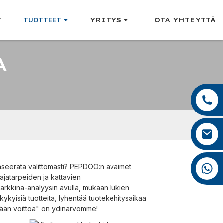
T
TUOTTEET
YRITYS
OTA YHTEYTTÄ
A
+86 13959222339
+86 0592 5599526
mina.cao@foxmail.com
+86 18965423693
 lanseerata välittömästi? PEPDOO:n avaimet
ajatarpeiden ja kattavien
markkina-analyysin avulla, mukaan lukien
kykyisiä tuotteita, lyhentää tuotekehitysaikaa
mään voittoa" on ydinarvomme!