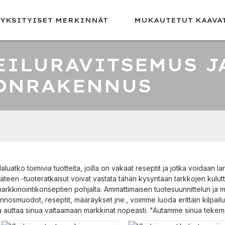
YKSITYISET MERKINNÄT
MUKAUTETUT KAAVA
EILURAVITSEMUS J
ONRAKENNUS
aluatko toimivia tuotteita, joilla on vakaat reseptit ja jotka voidaan
äteen -tuoteratkaisut voivat vastata tähän kysyntään tarkkojen kulutt
arkkinointikonseptien pohjalta. Ammattimaisen tuotesuunnittelun ja 
nnosmuodot, reseptit, määräykset jne., voimme luoda erittäin kilpailu
a auttaa sinua valtaamaan markkinat nopeasti. "Autamme sinua teke