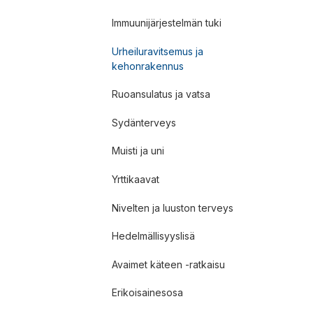
Immuunijärjestelmän tuki
Urheiluravitsemus ja
kehonrakennus
Ruoansulatus ja vatsa
Sydänterveys
Muisti ja uni
Yrttikaavat
Nivelten ja luuston terveys
Hedelmällisyyslisä
Avaimet käteen -ratkaisu
Erikoisainesosa