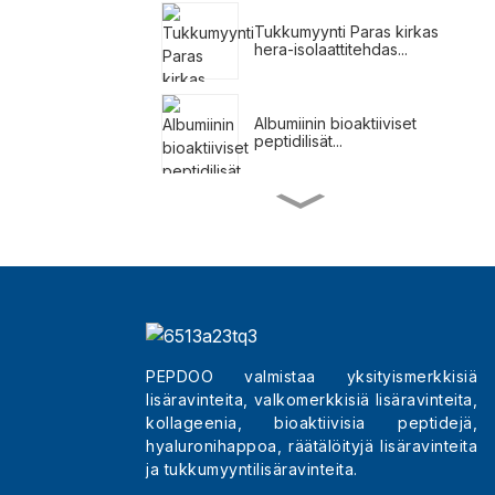
Tukkumyynti Paras kirkas
hera-isolaattitehdas...
Albumiinin bioaktiiviset
peptidilisät...
Ateriankorvikepirtelöt
painonpudotukseen
Luonnolliset laihtumislisät
PEPDOO valmistaa yksityismerkkisiä
lisäravinteita, valkomerkkisiä lisäravinteita,
Tukkumyynti parhaat
kauneustripeptidit väri...
kollageenia, bioaktiivisia peptidejä,
hyaluronihappoa, räätälöityjä lisäravinteita
ja tukkumyyntilisäravinteita.
Kiinalainen puhdas