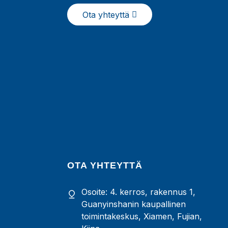
kollageenin ihon
jauhepussi
Ota yhteyttä
OTA YHTEYTTÄ
Osoite: 4. kerros, rakennus 1,
Guanyinshanin kaupallinen
toimintakeskus, Xiamen, Fujian,