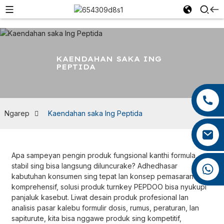
KAENDAHAN SAKA ING
PEPTIDA
+86 13959222339
+86 0592 5599526
Ngarep
Kaendahan saka Ing Peptida
mina.cao@foxmail.com
Apa sampeyan pengin produk fungsional kanthi formula
stabil sing bisa langsung diluncurake? Adhedhasar
+86 18965423693
kabutuhan konsumen sing tepat lan konsep pemasaran sing
komprehensif, solusi produk turnkey PEPDOO bisa nyukupi
panjaluk kasebut. Liwat desain produk profesional lan
analisis pasar kalebu formulir dosis, rumus, peraturan, lan
sapiturute, kita bisa nggawe produk sing kompetitif,