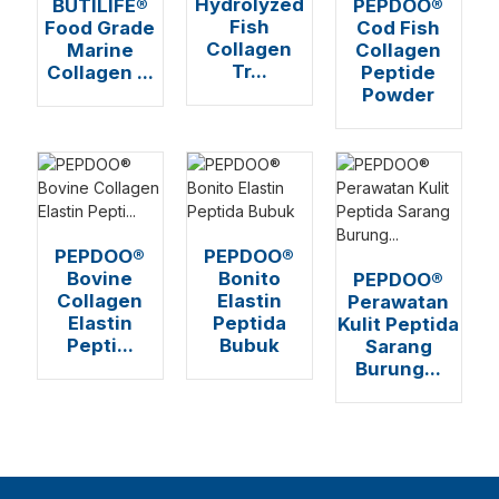
Hydrolyzed
BUTILIFE®
PEPDOO®
Fish
Food Grade
Cod Fish
Collagen
Marine
Collagen
Tr...
Collagen ...
Peptide
Powder
PEPDOO®
PEPDOO®
Bovine
Bonito
PEPDOO®
Collagen
Elastin
Perawatan
a
Elastin
Peptida
Kulit Peptida
Pepti...
Bubuk
Sarang
Burung...