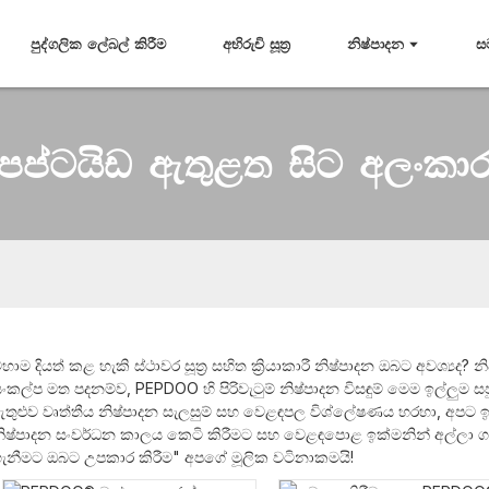
පුද්ගලික ලේබල් කිරීම
අභිරුචි සූත්‍ර
නිෂ්පාදන
ස
ෙප්ටයිඩ ඇතුළත සිට අලංකා
හාම දියත් කළ හැකි ස්ථාවර සූත්‍ර සහිත ක්‍රියාකාරී නිෂ්පාදන ඔබට අවශ්‍යද
ංකල්ප මත පදනම්ව, PEPDOO හි පිරිවැටුම් නිෂ්පාදන විසඳුම් මෙම ඉල්ලුම සපුරා
තුළුව වෘත්තීය නිෂ්පාදන සැලසුම් සහ වෙළඳපල විශ්ලේෂණය හරහා, අපට ඉ
ිෂ්පාදන සංවර්ධන කාලය කෙටි කිරීමට සහ වෙළඳපොළ ඉක්මනින් අල්ලා ග
ැනීමට ඔබට උපකාර කිරීම" අපගේ මූලික වටිනාකමයි!