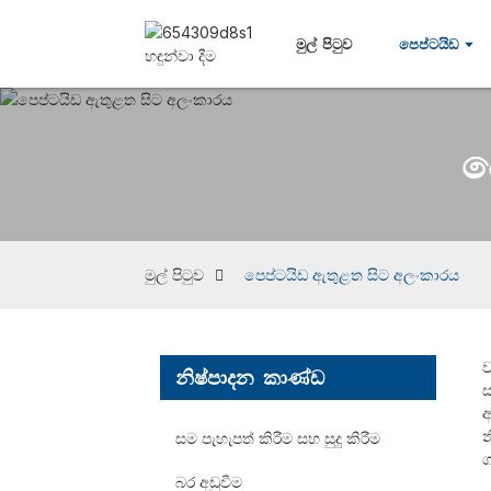
මුල් පිටුව
පෙප්ටයිඩ
ප
මුල් පිටුව
පෙප්ටයිඩ ඇතුළත සිට අලංකාරය
ව
නිෂ්පාදන කාණ්ඩ
ස
ඇ
න
සම පැහැපත් කිරීම සහ සුදු කිරීම
ග
බර අඩුවීම