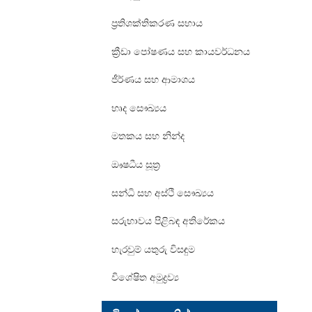
ප්‍රතිශක්තිකරණ සහාය
ක්‍රීඩා පෝෂණය සහ කායවර්ධනය
ජීර්ණය සහ ආමාශය
හෘද සෞඛ්‍යය
මතකය සහ නින්ද
ඖෂධීය සූත්‍ර
සන්ධි සහ අස්ථි සෞඛ්‍යය
සරුභාවය පිළිබඳ අතිරේකය
හැරවුම් යතුරු විසඳුම
විශේෂිත අමුද්‍රව්‍ය