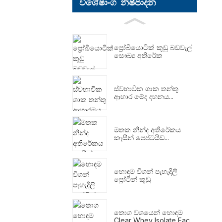
විශේෂාංග නිෂ්පාදන
ප්‍රෝබියොටික් කුඩු බඩවැල්
සෞඛ්‍ය අතිරේක
ස්වභාවික ශාක තන්තු
ආහාර මේද දහනය...
මතක නින්ද අතිරේකය
කැසීන් පෙප්ටයිඩ...
හොඳම වීගන් පැහැදිලි
ප්‍රෝටීන් කුඩු
තොග වශයෙන් හොඳම
Clear Whey Isolate Fac...