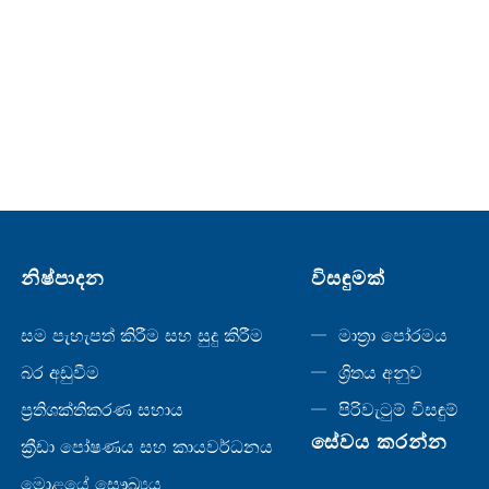
නිෂ්පාදන
විසඳුමක්
සම පැහැපත් කිරීම සහ සුදු කිරීම
මාත්‍රා පෝරමය
බර අඩුවීම
ශ්‍රිතය අනුව
ප්‍රතිශක්තිකරණ සහාය
පිරිවැටුම් විසඳුම්
සේවය කරන්න
ක්‍රීඩා පෝෂණය සහ කායවර්ධනය
මොළයේ සෞඛ්‍යය