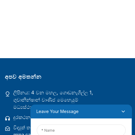
අපව අමතන්න
ලිපිනය: 4 වන මහල, ගොඩනැගිල්ල 1,
ගුවානින්ෂාන් වාණිජ මෙහෙයුම්
මධ්‍යස්ථානය, ෂියාමෙන්, ෆුජියන්, චීනය
Leave Your Message
දුරකථන: +86 18965423693
විද්‍යුත් තැපෑල:
mina.cao@foxmail.com