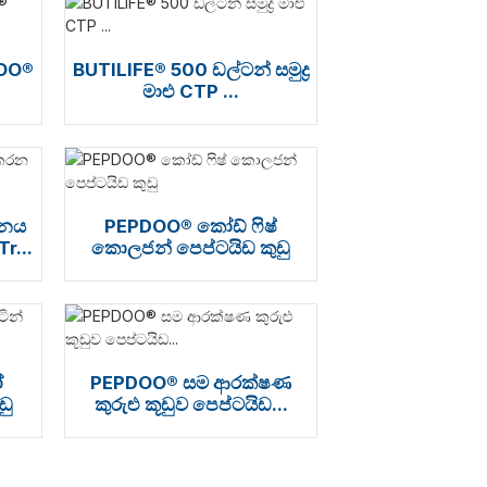
DOO®
BUTILIFE® 500 ඩල්ටන් සමුද්‍ර
මාළු CTP ...
දනය
PEPDOO® කෝඩ් ෆිෂ්
r...
කොලජන් පෙප්ටයිඩ කුඩු
ෝ
PEPDOO® සම ආරක්ෂණ
ඩු
කුරුළු කූඩුව පෙප්ටයිඩ...