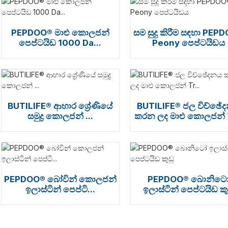
PEPDOO® මාළු කොලජන්
සම සුදු කිරීම සඳහා PEP
පෙප්ටයිඩ 1000 Da...
Peony පෙප්ටයිඩය
BUTILIFE® ආහාර ශ්‍රේණියේ
BUTILIFE® ජල විච්ඡේ
සමුද්‍ර කොලජන් ...
කරන ලද මාළු කොලජන් T
PEPDOO® බෝවින් කොලජන්
PEPDOO® බොනිට
ඉලාස්ටින් පෙප්ටි...
ඉලාස්ටින් පෙප්ටයිඩ කු