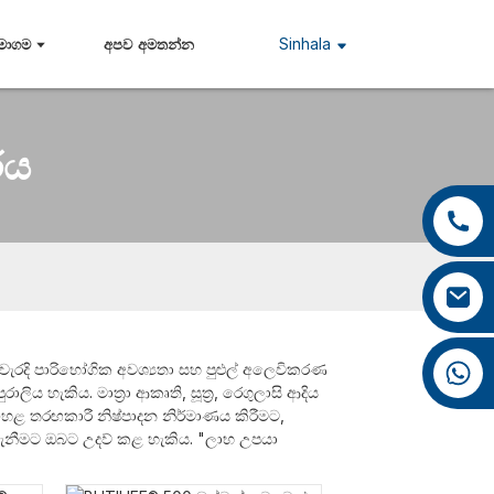
Sinhala
මාගම
අපව අමතන්න
රය
+86 13959222339
+86 0592 5599526
mina.cao@foxmail.com
+86 18965423693
? නිවැරදි පාරිභෝගික අවශ්‍යතා සහ පුළුල් අලෙවිකරණ
ලිය හැකිය. මාත්‍රා ආකෘති, සූත්‍ර, රෙගුලාසි ආදිය
හළ තරඟකාරී නිෂ්පාදන නිර්මාණය කිරීමට,
ැනීමට ඔබට උදව් කළ හැකිය. "ලාභ උපයා