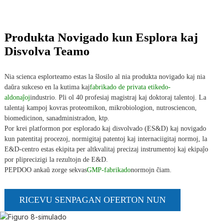
Produkta Novigado kun Esplora kaj
Disvolva Teamo
Nia scienca esplorteamo estas la ŝlosilo al nia produkta novigado kaj nia
daŭra sukceso en la kutima kaj
fabrikado de privata etikedo-
aldonaĵoj
industrio. Pli ol 40 profesiaj magistraj kaj doktoraj talentoj. La
talentaj kampoj kovras proteomikon, mikrobiologion, nutrosciencon,
biomedicinon, sanadministradon, ktp.
Por krei platformon por esplorado kaj disvolvado (ES&D) kaj novigado
a
kun patentitaj procezoj, normigitaj patentoj kaj internaciigitaj normoj, la
E&D-centro estas ekipita per altkvalitaj precizaj instrumentoj kaj ekipaĵo
por pliprecizigi la rezultojn de E&D.
PEPDOO ankaŭ zorge sekvas
GMP-fabrikado
normojn ĉiam.
RICEVU SENPAGAN OFERTON NUN