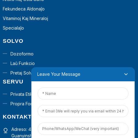
Fekundeca Aldonaĵo
Vitaminoj Kaj Mineraloj
Specialaĵo
SOLVO
Dozoformo
Laŭ Funkcio
Pretaj Solvoj
Leave Your Message
SERVU
Privata Etikedo
Propra Formulo
KONTAKTU NIN
Adreso: 4a Etaĝo, Konstruaĵo 1, Komerca Operacia Centro
Guanyinshan, Ŝjamen, Fuĝjano, Ĉinio