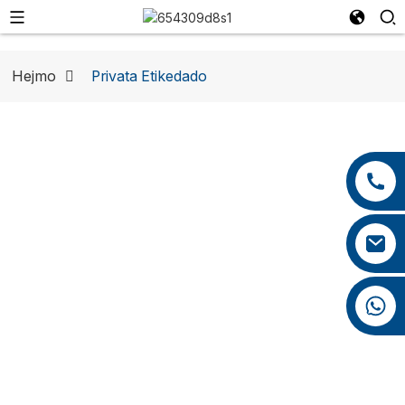
Hejmo
Privata Etikedado
+86 13959222339
Pepdoo
+86 0592 5599526
(Ŝiameno)
mina.cao@foxmail.com
Kompanio,
+86 18965423693
Ltd.
Survoje al Venko kun PEPDOO