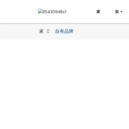
家
肽
家
自有品牌
佩普度（厦门）