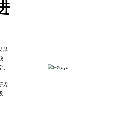
进
持续
硕
学、
。
研发
设