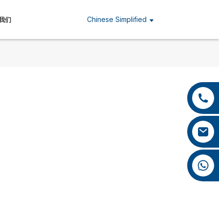
Chinese Simplified
我们
+86 13959222339
+86 0592 5599526
mina.cao@foxmail.com
+86 18965423693