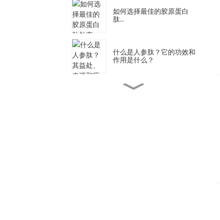
如何选择最佳的胶原蛋白
肽...
什么是人参肽？它的功效和
作用是什么？
鱼胶原蛋白与牛胶原蛋白：
哪个更好？
释放大豆肽的力量：本...
什么是胶原蛋白肽？ 益处
和...
BUTILIFE® 鱼胶原蛋白三