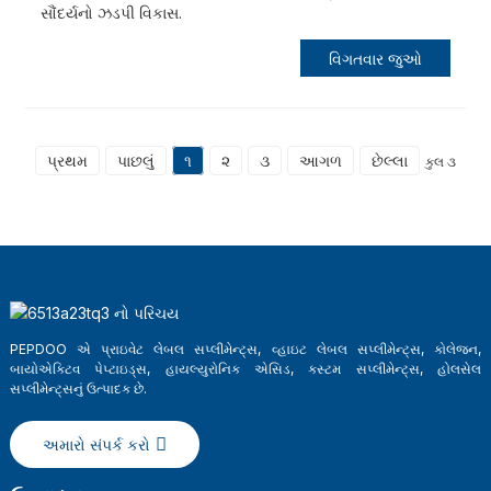
સૌંદર્યનો ઝડપી વિકાસ.
વિગતવાર જુઓ
પ્રથમ
પાછલું
૧
૨
૩
આગળ
છેલ્લા
કુલ ૩
PEPDOO એ પ્રાઇવેટ લેબલ સપ્લીમેન્ટ્સ, વ્હાઇટ લેબલ સપ્લીમેન્ટ્સ, કોલેજન,
બાયોએક્ટિવ પેપ્ટાઇડ્સ, હાયલ્યુરોનિક એસિડ, કસ્ટમ સપ્લીમેન્ટ્સ, હોલસેલ
સપ્લીમેન્ટ્સનું ઉત્પાદક છે.
અમારો સંપર્ક કરો