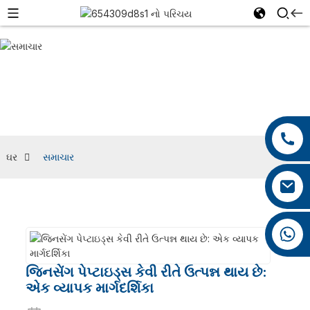
સમાચાર
+86 13959222339
+86 0592 5599526
ઘર
સમાચાર
mina.cao@foxmail.com
+86 18965423693
જિનસેંગ પેપ્ટાઇડ્સ કેવી રીતે ઉત્પન્ન થાય છે:
એક વ્યાપક માર્ગદર્શિકા