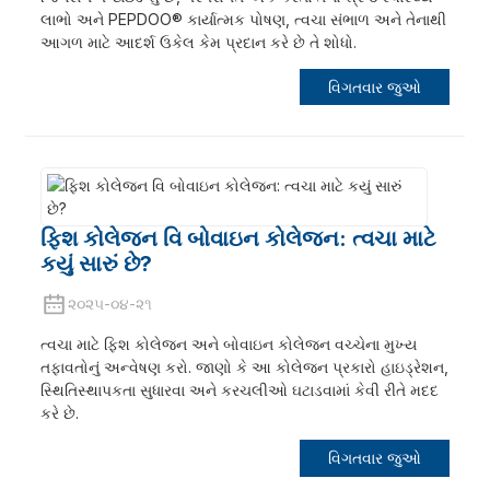
લાભો અને PEPDOO® કાર્યાત્મક પોષણ, ત્વચા સંભાળ અને તેનાથી
આગળ માટે આદર્શ ઉકેલ કેમ પ્રદાન કરે છે તે શોધો.
વિગતવાર જુઓ
ફિશ કોલેજન વિ બોવાઇન કોલેજન: ત્વચા માટે
કયું સારું છે?
૨૦૨૫-૦૪-૨૧
ત્વચા માટે ફિશ કોલેજન અને બોવાઇન કોલેજન વચ્ચેના મુખ્ય
તફાવતોનું અન્વેષણ કરો. જાણો કે આ કોલેજન પ્રકારો હાઇડ્રેશન,
સ્થિતિસ્થાપકતા સુધારવા અને કરચલીઓ ઘટાડવામાં કેવી રીતે મદદ
કરે છે.
વિગતવાર જુઓ