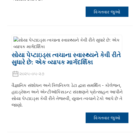
વિગતવાર જુઓ
સોયા પેપ્ટાઇડ્સ ત્વચાના સ્વાસ્થ્યને કેવી રીતે
સુધારે છે: એક વ્યાપક માર્ગદર્શિકા
૨૦૨૫-૦૫-૨૭
વૈજ્ઞાનિક સંશોધન અને ક્લિનિકલ ડેટા દ્વારા સમર્થિત - કોલેજન,
હાઇડ્રેશન અને એન્ટીઑકિસડન્ટ સંરક્ષણને પ્રોત્સાહન આપીને
સોયા પેપ્ટાઇડ્સ કેવી રીતે તેજસ્વી, યુવાન ત્વચાને ટેકો આપે છે તે
જાણો.
વિગતવાર જુઓ