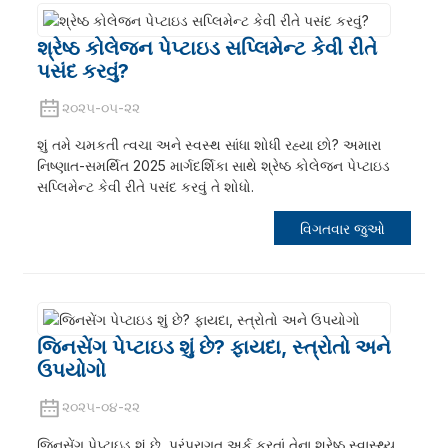
શ્રેષ્ઠ કોલેજન પેપ્ટાઇડ સપ્લિમેન્ટ કેવી રીતે
પસંદ કરવું?
૨૦૨૫-૦૫-૨૨
શું તમે ચમકતી ત્વચા અને સ્વસ્થ સાંધા શોધી રહ્યા છો? અમારા
નિષ્ણાત-સમર્થિત 2025 માર્ગદર્શિકા સાથે શ્રેષ્ઠ કોલેજન પેપ્ટાઇડ
સપ્લિમેન્ટ કેવી રીતે પસંદ કરવું તે શોધો.
વિગતવાર જુઓ
જિનસેંગ પેપ્ટાઇડ શું છે? ફાયદા, સ્ત્રોતો અને
ઉપયોગો
૨૦૨૫-૦૪-૨૨
જિનસેંગ પેપ્ટાઇડ શું છે, પરંપરાગત અર્ક કરતાં તેના શ્રેષ્ઠ સ્વાસ્થ્ય