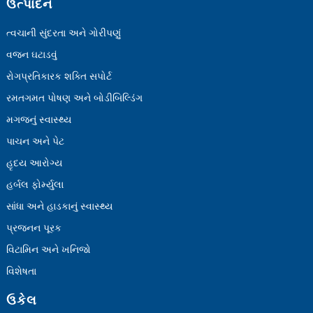
ઉત્પાદન
ત્વચાની સુંદરતા અને ગોરીપણું
વજન ઘટાડવું
રોગપ્રતિકારક શક્તિ સપોર્ટ
રમતગમત પોષણ અને બોડીબિલ્ડિંગ
મગજનું સ્વાસ્થ્ય
પાચન અને પેટ
હૃદય આરોગ્ય
હર્બલ ફોર્મ્યુલા
સાંધા અને હાડકાનું સ્વાસ્થ્ય
પ્રજનન પૂરક
વિટામિન અને ખનિજો
વિશેષતા
ઉકેલ