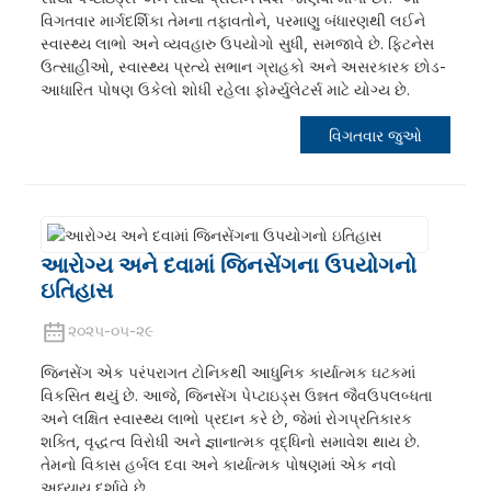
વિગતવાર માર્ગદર્શિકા તેમના તફાવતોને, પરમાણુ બંધારણથી લઈને
સ્વાસ્થ્ય લાભો અને વ્યવહારુ ઉપયોગો સુધી, સમજાવે છે. ફિટનેસ
ઉત્સાહીઓ, સ્વાસ્થ્ય પ્રત્યે સભાન ગ્રાહકો અને અસરકારક છોડ-
આધારિત પોષણ ઉકેલો શોધી રહેલા ફોર્મ્યુલેટર્સ માટે યોગ્ય છે.
વિગતવાર જુઓ
આરોગ્ય અને દવામાં જિનસેંગના ઉપયોગનો
ઇતિહાસ
a
૨૦૨૫-૦૫-૨૯
જિનસેંગ એક પરંપરાગત ટોનિકથી આધુનિક કાર્યાત્મક ઘટકમાં
વિકસિત થયું છે. આજે, જિનસેંગ પેપ્ટાઇડ્સ ઉન્નત જૈવઉપલબ્ધતા
અને લક્ષિત સ્વાસ્થ્ય લાભો પ્રદાન કરે છે, જેમાં રોગપ્રતિકારક
શક્તિ, વૃદ્ધત્વ વિરોધી અને જ્ઞાનાત્મક વૃદ્ધિનો સમાવેશ થાય છે.
તેમનો વિકાસ હર્બલ દવા અને કાર્યાત્મક પોષણમાં એક નવો
અધ્યાય દર્શાવે છે.