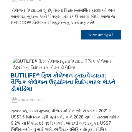
કોલેજન પેપ્ટાઇડ્સ શું છે, તેમના વિજ્ઞાન-સમર્થિત ફાયદાઓ અને
આરોગ્ય, સુંદરતા અને પોષણમાં વ્યાપક ઉપયોગો શોધો. આજે જ
PEPDOO® કોલેજન સોલ્યુશન્સનું અન્વેષણ કરો!
વિગતવાર જુઓ
BUTILIFE® ફિશ કોલેજન ટ્રાઇપેપ્ટાઇડ:
વૈશ્વિક કોલેજન ઉદ્યોગના વિક્ષેપકારક કોડને
ડીકોડિંગ!
૨૦૨૫-૦૪-૦૩
ગ્રાન્ડ વ્યૂ રિસર્ચ મુજબ, વૈશ્વિક મૌખિક સૌંદર્ય બજાર 2021 માં
US$3.5 બિલિયન સુધી પહોંચશે, અને 2028 સુધીમાં સરેરાશ વાર્ષિક
9.2% ના વિકાસ દરે વૃદ્ધિ પામશે, જેનાથી બજારનું કદ US$7
બિલિયનથી વધુ થઈ જશે. એશિયા-પેસિફિક ક્ષેત્રમાં મૌખિક