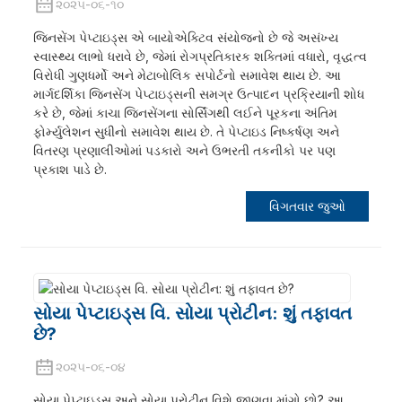
૨૦૨૫-૦૬-૧૦
જિનસેંગ પેપ્ટાઇડ્સ એ બાયોએક્ટિવ સંયોજનો છે જે અસંખ્ય
સ્વાસ્થ્ય લાભો ધરાવે છે, જેમાં રોગપ્રતિકારક શક્તિમાં વધારો, વૃદ્ધત્વ
વિરોધી ગુણધર્મો અને મેટાબોલિક સપોર્ટનો સમાવેશ થાય છે. આ
માર્ગદર્શિકા જિનસેંગ પેપ્ટાઇડ્સની સમગ્ર ઉત્પાદન પ્રક્રિયાની શોધ
કરે છે, જેમાં કાચા જિનસેંગના સોર્સિંગથી લઈને પૂરકના અંતિમ
ફોર્મ્યુલેશન સુધીનો સમાવેશ થાય છે. તે પેપ્ટાઇડ નિષ્કર્ષણ અને
વિતરણ પ્રણાલીઓમાં પડકારો અને ઉભરતી તકનીકો પર પણ
પ્રકાશ પાડે છે.
વિગતવાર જુઓ
સોયા પેપ્ટાઇડ્સ વિ. સોયા પ્રોટીન: શું તફાવત
છે?
૨૦૨૫-૦૬-૦૪
સોયા પેપ્ટાઇડ્સ અને સોયા પ્રોટીન વિશે જાણવા માંગો છો? આ