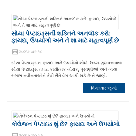
સોયા પેપ્ટાઇડ્સની શક્તિને અનલૉક કરો:
ફાયદા, ઉપયોગો અને તે શા માટે મહત્વપૂર્ણ છે
૨૦૨૫-૦૪-૧૮
સોયા પેપ્ટાઇડ્સના ફાયદા અને ઉપયોગો શોધો. ઉચ્ચ-ગુણવત્તાવાળા
સોયા પેપ્ટાઇડ્સ તમારા કાર્યાત્મક ખોરાક, પૂરવણીઓ અને ત્વચા
સંભાળ નવીનતાઓને કેવી રીતે વેગ આપી શકે છે તે જાણો.
વિગતવાર જુઓ
કોલેજન પેપ્ટાઇડ શું છે? ફાયદા અને ઉપયોગો
૨૦૨૫-૦૪-૧૭