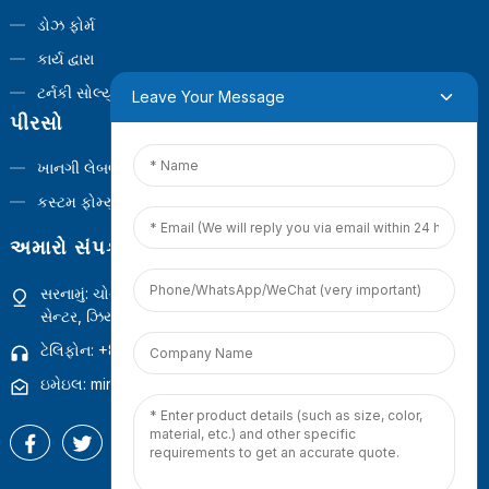
ડોઝ ફોર્મ
કાર્ય દ્વારા
ટર્નકી સોલ્યુશન્સ
Leave Your Message
પીરસો
ખાનગી લેબલ
કસ્ટમ ફોર્મ્યુલા
અમારો સંપર્ક કરો
સરનામું: ચોથો માળ, બિલ્ડીંગ 1, ગુઆનયિનશાન કોમર્શિયલ ઓપરેશન
સેન્ટર, ઝિયામેન, ફુજિયન, ચીન
ટેલિફોન: +86 18965423693
ઇમેઇલ: mina.cao@foxmail.com