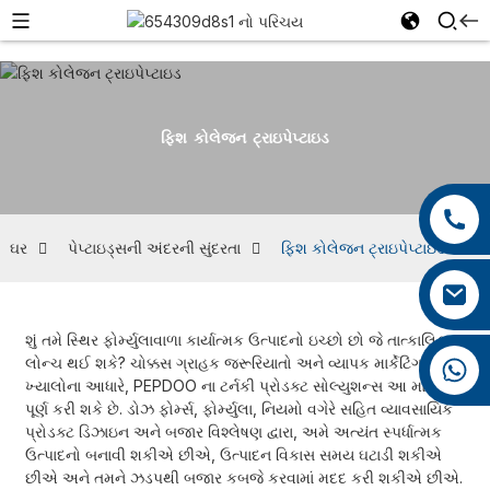
ફિશ કોલેજન ટ્રાઇપેપ્ટાઇડ
+86 13959222339
+86 0592 5599526
ઘર
પેપ્ટાઇડ્સની અંદરની સુંદરતા
ફિશ કોલેજન ટ્રાઇપેપ્ટાઇડ
mina.cao@foxmail.com
શું તમે સ્થિર ફોર્મ્યુલાવાળા કાર્યાત્મક ઉત્પાદનો ઇચ્છો છો જે તાત્કાલિક
લોન્ચ થઈ શકે? ચોક્કસ ગ્રાહક જરૂરિયાતો અને વ્યાપક માર્કેટિંગ
+86 18965423693
ખ્યાલોના આધારે, PEPDOO ના ટર્નકી પ્રોડક્ટ સોલ્યુશન્સ આ માંગને
પૂર્ણ કરી શકે છે. ડોઝ ફોર્મ્સ, ફોર્મ્યુલા, નિયમો વગેરે સહિત વ્યાવસાયિક
પ્રોડક્ટ ડિઝાઇન અને બજાર વિશ્લેષણ દ્વારા, અમે અત્યંત સ્પર્ધાત્મક
ઉત્પાદનો બનાવી શકીએ છીએ, ઉત્પાદન વિકાસ સમય ઘટાડી શકીએ
છીએ અને તમને ઝડપથી બજાર કબજે કરવામાં મદદ કરી શકીએ છીએ.