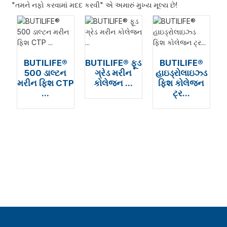
"તમને નફો કરવામાં મદદ કરવી" એ અમારું મુખ્ય મૂલ્ય છે!
BUTILIFE®
BUTILIFE® ફૂડ
BUTILIFE®
500 ડાલ્ટન
ગ્રેડ મરીન
હાઇડ્રોલાઇઝ્ડ
મરીન ફિશ CTP
કોલેજન ...
ફિશ કોલેજન
...
ટ્ર...