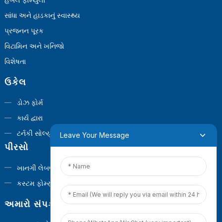
સાંધા અને હાડકાનું સ્વાસ્થ્ય
પ્રજનન પૂરક
વિટામિન અને ખનિજો
વિશેષતા
ઉકેલ
ડોઝ ફોર્મ
કાર્ય દ્વારા
ટર્નકી સોલ્યુશન્સ
Leave Your Message
પીરસો
ખાનગી લેબલ
કસ્ટમ ફોર્મ્યુલા
અમારો સંપર્ક કરો