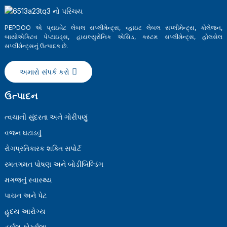
PEPDOO એ પ્રાઇવેટ લેબલ સપ્લીમેન્ટ્સ, વ્હાઇટ લેબલ સપ્લીમેન્ટ્સ, કોલેજન,
બાયોએક્ટિવ પેપ્ટાઇડ્સ, હાયલ્યુરોનિક એસિડ, કસ્ટમ સપ્લીમેન્ટ્સ, હોલસેલ
સપ્લીમેન્ટ્સનું ઉત્પાદક છે.
અમારો સંપર્ક કરો
ઉત્પાદન
ત્વચાની સુંદરતા અને ગોરીપણું
વજન ઘટાડવું
a
રોગપ્રતિકારક શક્તિ સપોર્ટ
રમતગમત પોષણ અને બોડીબિલ્ડિંગ
મગજનું સ્વાસ્થ્ય
પાચન અને પેટ
હૃદય આરોગ્ય
હર્બલ ફોર્મ્યુલા