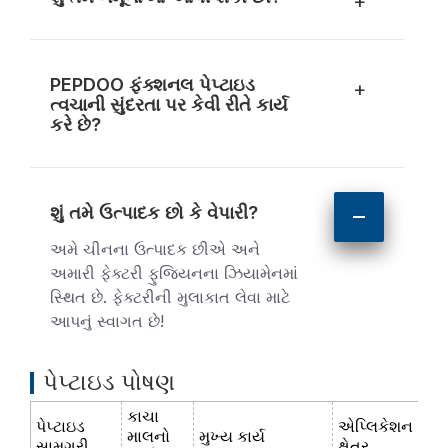
+
PEPDOO ફંક્શનલ પેપ્ટાઇડ
+
ત્વચાની સુંદરતા પર કેવી રીતે કાર્ય
કરે છે?
શું તમે ઉત્પાદક છો કે વેપારી?
અમે ચીનના ઉત્પાદક છીએ અને
અમારી ફેક્ટરી ફુજિયનના ઝિયામેનમાં
સ્થિત છે. ફેક્ટરીની મુલાકાત લેવા માટે
આપનું સ્વાગત છે!
પેપ્ટાઇડ પોષણ
કાચા
પેપ્ટાઇડ
એપ્લિકેશન
માલનો
મુખ્ય કાર્ય
સામગ્રી
ક્ષેત્ર