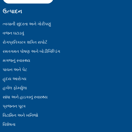
ઉત્પાદન
ત્વચાની સુંદરતા અને ગોરીપણું
વજન ઘટાડવું
રોગપ્રતિકારક શક્તિ સપોર્ટ
રમતગમત પોષણ અને બોડીબિલ્ડિંગ
મગજનું સ્વાસ્થ્ય
પાચન અને પેટ
હૃદય આરોગ્ય
હર્બલ ફોર્મ્યુલા
સાંધા અને હાડકાનું સ્વાસ્થ્ય
પ્રજનન પૂરક
વિટામિન અને ખનિજો
વિશેષતા