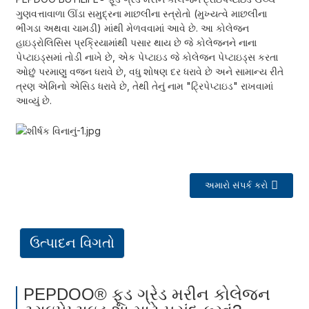
ગુણવત્તાવાળા ઊંડા સમુદ્રના માછલીના સ્ત્રોતો (મુખ્યત્વે માછલીના
ભીંગડા અથવા ચામડી) માંથી મેળવવામાં આવે છે. આ કોલેજન
હાઇડ્રોલિસિસ પ્રક્રિયામાંથી પસાર થાય છે જે કોલેજનને નાના
પેપ્ટાઇડ્સમાં તોડી નાખે છે, એક પેપ્ટાઇડ જે કોલેજન પેપ્ટાઇડ્સ કરતા
ઓછું પરમાણુ વજન ધરાવે છે, વધુ શોષણ દર ધરાવે છે અને સામાન્ય રીતે
ત્રણ એમિનો એસિડ ધરાવે છે, તેથી તેનું નામ "ટ્રિપેપ્ટાઇડ" રાખવામાં
આવ્યું છે.
અમારો સંપર્ક કરો
ઉત્પાદન વિગતો
PEPDOO® ફૂડ ગ્રેડ મરીન કોલેજન