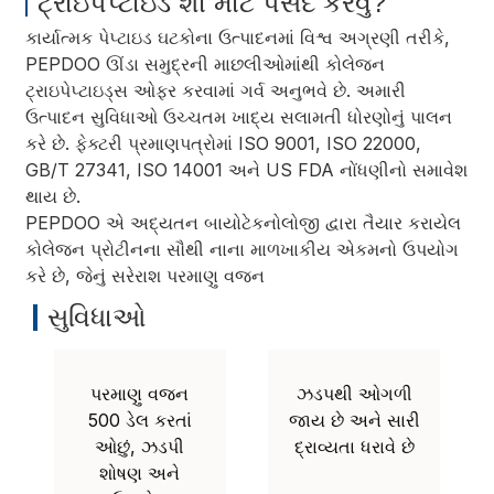
ટ્રાઇપેપ્ટાઇડ શા માટે પસંદ કરવું?
કાર્યાત્મક પેપ્ટાઇડ ઘટકોના ઉત્પાદનમાં વિશ્વ અગ્રણી તરીકે,
PEPDOO ઊંડા સમુદ્રની માછલીઓમાંથી કોલેજન
ટ્રાઇપેપ્ટાઇડ્સ ઓફર કરવામાં ગર્વ અનુભવે છે. અમારી
ઉત્પાદન સુવિધાઓ ઉચ્ચતમ ખાદ્ય સલામતી ધોરણોનું પાલન
કરે છે. ફેક્ટરી પ્રમાણપત્રોમાં ISO 9001, ISO 22000,
GB/T 27341, ISO 14001 અને US FDA નોંધણીનો સમાવેશ
થાય છે.
PEPDOO એ અદ્યતન બાયોટેકનોલોજી દ્વારા તૈયાર કરાયેલ
કોલેજન પ્રોટીનના સૌથી નાના માળખાકીય એકમનો ઉપયોગ
કરે છે, જેનું સરેરાશ પરમાણુ વજન
a
સુવિધાઓ
પરમાણુ વજન
ઝડપથી ઓગળી
500 ડેલ કરતાં
જાય છે અને સારી
ઓછું, ઝડપી
દ્રાવ્યતા ધરાવે છે
શોષણ અને