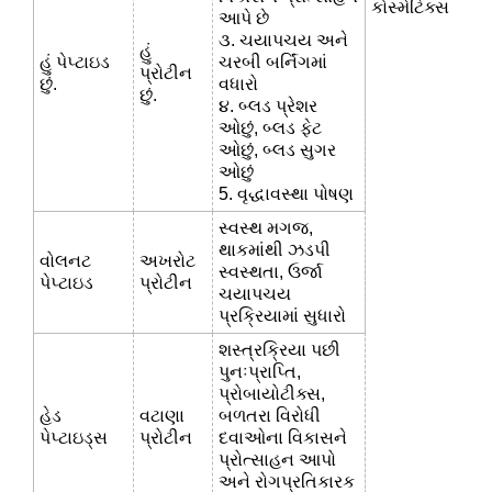
કોસ્મેટિક્સ
આપે છે
૩. ચયાપચય અને
હું
હું પેપ્ટાઇડ
ચરબી બર્નિંગમાં
પ્રોટીન
છું.
વધારો
છું.
૪. બ્લડ પ્રેશર
ઓછું, બ્લડ ફેટ
ઓછું, બ્લડ સુગર
ઓછું
5. વૃદ્ધાવસ્થા પોષણ
સ્વસ્થ મગજ,
થાકમાંથી ઝડપી
વોલનટ
અખરોટ
સ્વસ્થતા, ઉર્જા
પેપ્ટાઇડ
પ્રોટીન
ચયાપચય
પ્રક્રિયામાં સુધારો
શસ્ત્રક્રિયા પછી
પુનઃપ્રાપ્તિ,
પ્રોબાયોટીક્સ,
હેડ
વટાણા
બળતરા વિરોધી
પેપ્ટાઇડ્સ
પ્રોટીન
દવાઓના વિકાસને
પ્રોત્સાહન આપો
અને રોગપ્રતિકારક