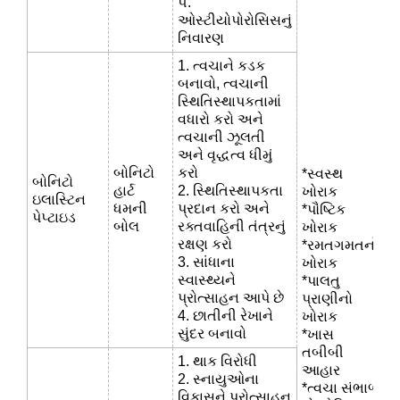
૫.
ઓસ્ટીયોપોરોસિસનું
નિવારણ
1. ત્વચાને કડક
બનાવો, ત્વચાની
સ્થિતિસ્થાપકતામાં
વધારો કરો અને
ત્વચાની ઝૂલતી
અને વૃદ્ધત્વ ધીમું
બોનિટો
કરો
*સ્વસ્થ
બોનિટો
હાર્ટ
2. સ્થિતિસ્થાપકતા
ખોરાક
ઇલાસ્ટિન
ધમની
પ્રદાન કરો અને
*પૌષ્ટિક
પેપ્ટાઇડ
બોલ
રક્તવાહિની તંત્રનું
ખોરાક
રક્ષણ કરો
*રમતગમતનો
3. સાંધાના
ખોરાક
સ્વાસ્થ્યને
*પાલતુ
પ્રોત્સાહન આપે છે
પ્રાણીનો
4. છાતીની રેખાને
ખોરાક
સુંદર બનાવો
*ખાસ
તબીબી
1. થાક વિરોધી
આહાર
2. સ્નાયુઓના
*ત્વચા સંભાળ
વિકાસને પ્રોત્સાહન