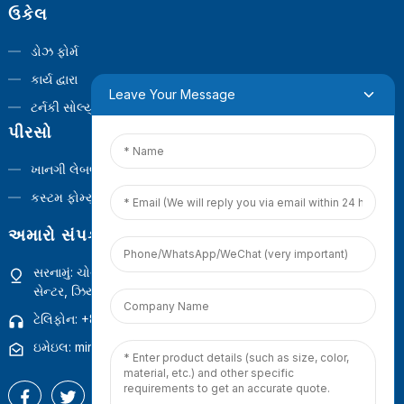
ઉકેલ
ડોઝ ફોર્મ
કાર્ય દ્વારા
Leave Your Message
ટર્નકી સોલ્યુશન્સ
પીરસો
ખાનગી લેબલ
કસ્ટમ ફોર્મ્યુલા
અમારો સંપર્ક કરો
સરનામું: ચોથો માળ, બિલ્ડીંગ 1, ગુઆનયિનશાન કોમર્શિયલ ઓપરેશન
સેન્ટર, ઝિયામેન, ફુજિયન, ચીન
ટેલિફોન: +86 18965423693
ઇમેઇલ: mina.cao@foxmail.com