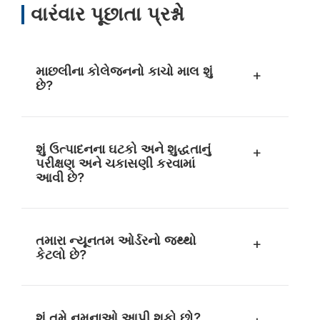
વારંવાર પૂછાતા પ્રશ્નો
માછલીના કોલેજનનો કાચો માલ શું
+
છે?
શું ઉત્પાદનના ઘટકો અને શુદ્ધતાનું
+
પરીક્ષણ અને ચકાસણી કરવામાં
આવી છે?
તમારા ન્યૂનતમ ઓર્ડરનો જથ્થો
+
કેટલો છે?
શું તમે નમૂનાઓ આપી શકો છો?