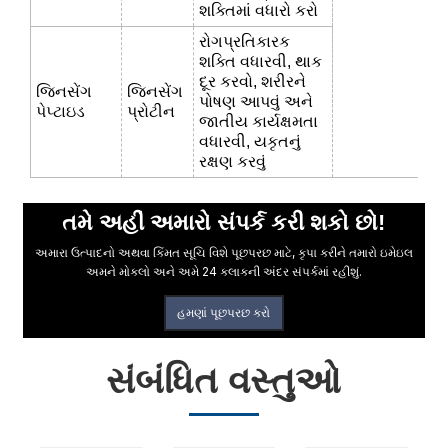
શક્તિમાં વધારો કરો
રોગપ્રતિકારક
શક્તિ વધારવી, થાક
દૂર કરવો, શરીરને
જિનસેંગ
જિનસેંગ
પોષણ આપવું અને
પેપ્ટાઇડ
પ્રોટીન
જાતીય કાર્યક્ષમતા
વધારવી, યકૃતનું
રક્ષણ કરવું
તમે અહીં અમારો સંપર્ક કરી શકો છો!
અમારા ઉત્પાદનો અથવા કિંમત સૂચિ વિશે પૂછપરછ માટે, કૃપા કરીને તમારો ઇમેઇલ
અમને મોકલો અને અમે 24 કલાકની અંદર સંપર્કમાં રહીશું.
હમણાં પૂછપરછ કરો
સંબંધિત વસ્તુઓ