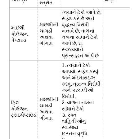
સ્ત્રોત
ત્વચાને ટેકો આપે છે,
સફેદ કરે છે અને
માછલીની
વૃદ્ધત્વ વિરોધી
માછલી
ચામડી
બનાવે છે, વાળના
કોલેજન
અથવા
નખના સાંધાને ટેકો
પેપ્ટાઇડ
ભીંગડા
આપે છે, ઘા
રૂઝાવવાને
પ્રોત્સાહન આપે છે
1. ત્વચાને ટેકો
આપવો, સફેદ કરવું
અને મોઇશ્ચરાઇઝ
કરવું, વૃદ્ધત્વ વિરોધી
અને કરચલીઓ
વિરોધી,
માછલીની
ફિશ
2. વાળના નખના
ચામડી
કોલેજન
સાંધાને ટેકો
અથવા
ટ્રાઇપેપ્ટાઇડ
૩. રક્ત
ભીંગડા
વાહિનીઓનું
સ્વાસ્થ્ય
૪.સ્તન વૃદ્ધિ