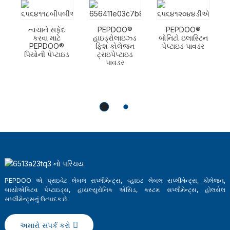
ત્વચાને સફેદ
PEPDOO®
PEPDOO®
કરવા માટે
હાઇડ્રોલાઇઝ્ડ
બોનિટો ઇલાસ્ટિન
PEPDOO®
ફિશ કોલેજન
પેપ્ટાઇડ પાવડર
પિયોની પેપ્ટાઇડ
ટ્રાઇપેપ્ટાઇડ
પાવડર
PEPDOO એ પ્રાઇવેટ લેબલ સપ્લીમેન્ટ્સ, વ્હાઇટ લેબલ સપ્લીમેન્ટ્સ, કોલેજન,
બાયોએક્ટિવ પેપ્ટાઇડ્સ, હાયલ્યુરોનિક એસિડ, કસ્ટમ સપ્લીમેન્ટ્સ, હોલસેલ
સપ્લીમેન્ટ્સનું ઉત્પાદક છે.
અમારો સંપર્ક કરો