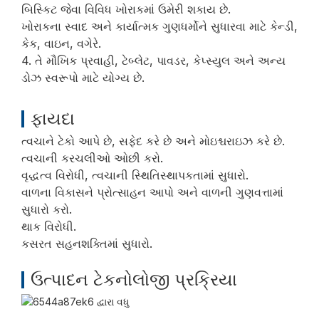
બિસ્કિટ જેવા વિવિધ ખોરાકમાં ઉમેરી શકાય છે.
ખોરાકના સ્વાદ અને કાર્યાત્મક ગુણધર્મોને સુધારવા માટે કેન્ડી,
કેક, વાઇન, વગેરે.
4. તે મૌખિક પ્રવાહી, ટેબ્લેટ, પાવડર, કેપ્સ્યુલ અને અન્ય
ડોઝ સ્વરૂપો માટે યોગ્ય છે.
ફાયદા
ત્વચાને ટેકો આપે છે, સફેદ કરે છે અને મોઇશ્ચરાઇઝ કરે છે.
ત્વચાની કરચલીઓ ઓછી કરો.
વૃદ્ધત્વ વિરોધી, ત્વચાની સ્થિતિસ્થાપકતામાં સુધારો.
વાળના વિકાસને પ્રોત્સાહન આપો અને વાળની ​​ગુણવત્તામાં
સુધારો કરો.
થાક વિરોધી.
કસરત સહનશક્તિમાં સુધારો.
ઉત્પાદન ટેકનોલોજી પ્રક્રિયા