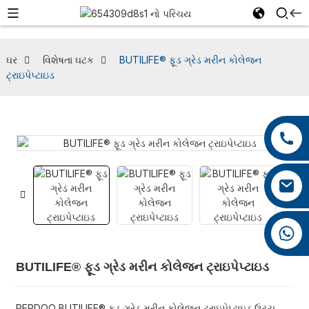
ઘર
વિશેષતા ઘટક
BUTILIFE® ફૂડ ગ્રેડ મરીન કોલેજન
ટ્રાઇપેપ્ટાઇડ
+86 13959222339
+86 0592 5599526
mina.cao@foxmail.com
+86 18965423693
BUTILIFE® ફૂડ ગ્રેડ મરીન કોલેજન ટ્રાઇપેપ્ટાઇડ
PEPDOO BUTILIFE® ફૂડ ગ્રેડ મરીન કોલેજન ટ્રાઇપેપ્ટાઇડ ઉચ્ચ