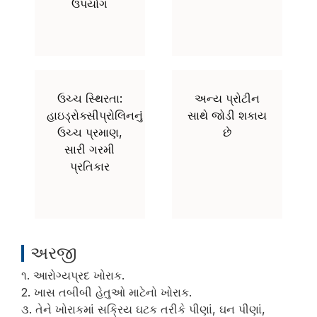
ઉપયોગ
ઉચ્ચ સ્થિરતા:
અન્ય પ્રોટીન
હાઇડ્રોક્સીપ્રોલિનનું
સાથે જોડી શકાય
ઉચ્ચ પ્રમાણ,
છે
સારી ગરમી
પ્રતિકાર
અરજી
૧. આરોગ્યપ્રદ ખોરાક.
2. ખાસ તબીબી હેતુઓ માટેનો ખોરાક.
૩. તેને ખોરાકમાં સક્રિય ઘટક તરીકે પીણાં, ઘન પીણાં,