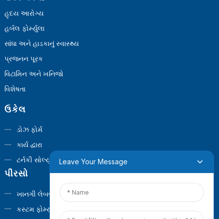
હૃદય આરોગ્ય
હર્બલ ફોર્મ્યુલા
સાંધા અને હાડકાનું સ્વાસ્થ્ય
પ્રજનન પૂરક
વિટામિન અને ખનિજો
વિશેષતા
ઉકેલ
ડોઝ ફોર્મ
કાર્ય દ્વારા
ટર્નકી સોલ્યુશન્સ
Leave Your Message
પીરસો
ખાનગી લેબલ
કસ્ટમ ફોર્મ્યુલા