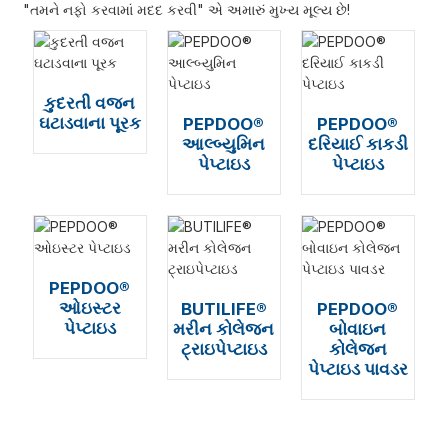
"તમને નફો કરવામાં મદદ કરવી" એ અમારું મુખ્ય મૂલ્ય છે!
કુદરતી વજન
ઘટાડવાના પૂરક
PEPDOO®
PEPDOO®
આલ્બ્યુમિન
દરિયાઈ કાકડી
પેપ્ટાઇડ
પેપ્ટાઇડ
PEPDOO®
ઓઇસ્ટર
BUTILIFE®
PEPDOO®
પેપ્ટાઇડ
મરીન કોલેજન
બોવાઇન
ટ્રાઇપેપ્ટાઇડ
કોલેજન
પેપ્ટાઇડ પાવડર