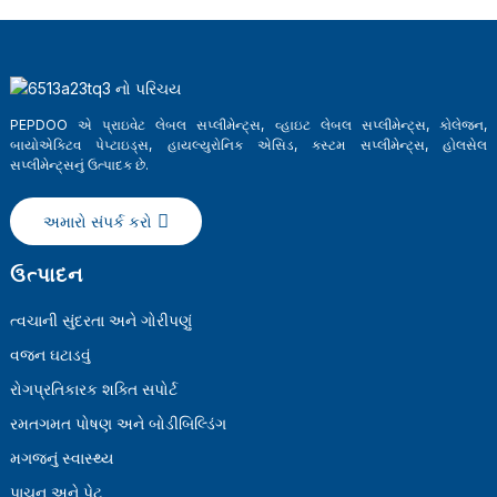
PEPDOO એ પ્રાઇવેટ લેબલ સપ્લીમેન્ટ્સ, વ્હાઇટ લેબલ સપ્લીમેન્ટ્સ, કોલેજન,
બાયોએક્ટિવ પેપ્ટાઇડ્સ, હાયલ્યુરોનિક એસિડ, કસ્ટમ સપ્લીમેન્ટ્સ, હોલસેલ
સપ્લીમેન્ટ્સનું ઉત્પાદક છે.
અમારો સંપર્ક કરો
ઉત્પાદન
a
ત્વચાની સુંદરતા અને ગોરીપણું
વજન ઘટાડવું
રોગપ્રતિકારક શક્તિ સપોર્ટ
રમતગમત પોષણ અને બોડીબિલ્ડિંગ
મગજનું સ્વાસ્થ્ય
પાચન અને પેટ