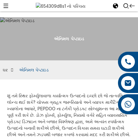
એનિમલ પેપ્ટાઇડ
+86 13959222339
+86 0592 5599526
ઘર
એનિમલ પેપ્ટાઇડ
mina.cao@foxmail.com
શું તમે સ્થિર ફોર્મ્યુલાવાળા કાર્યાત્મક ઉત્પાદનો ઇચ્છો છો જે તાત્કાલિક
લોન્ચ થઈ શકે? ચોક્કસ ગ્રાહક જરૂરિયાતો અને વ્યાપક માર્કેટિંગ
+86 18965423693
ખ્યાલોના આધારે, PEPDOO ના ટર્નકી પ્રોડક્ટ સોલ્યુશન્સ આ માંગને
પૂર્ણ કરી શકે છે. ડોઝ ફોર્મ્સ, ફોર્મ્યુલા, નિયમો વગેરે સહિત વ્યાવસાયિક
પ્રોડક્ટ ડિઝાઇન અને બજાર વિશ્લેષણ દ્વારા, અમે અત્યંત સ્પર્ધાત્મક
ઉત્પાદનો બનાવી શકીએ છીએ, ઉત્પાદન વિકાસ સમય ઘટાડી શકીએ
છીએ અને તમને ઝડપથી બજાર કબજે કરવામાં મદદ કરી શકીએ છીએ.