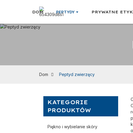
DOM
PEPTYDY
PRYWATNE ETY
Dom
Peptyd zwierzęcy
C
KATEGORIE
O
PRODUKTÓW
r
p
k
Piękno i wybielanie skóry
o