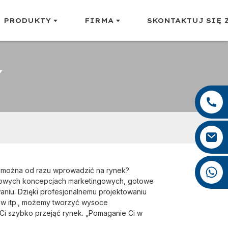
PRODUKTY
FIRMA
SKONTAKTUJ SIĘ 
Y
+86 13959222339
+86 0592 5599526
mina.cao@foxmail.com
+86 18965423693
e można od razu wprowadzić na rynek?
ksowych koncepcjach marketingowych, gotowe
iu. Dzięki profesjonalnemu projektowaniu
sów itp., możemy tworzyć wysoce
Ci szybko przejąć rynek. „Pomaganie Ci w