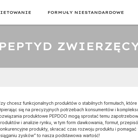
KIETOWANIE
FORMUŁY NIESTANDARDOWE
PEPTYD ZWIERZĘC
zy chcesz funkcjonalnych produktów o stabilnych formułach, któr
pierając się na precyzyjnych potrzebach konsumentów i komple
ozwiązania produktowe PEPDOO mogą sprostać temu zapotrzebowan
roduktów i analizie rynku, w tym form dawkowania, formuł, przepi
onkurencyjne produkty, skracać czas rozwoju produktu i pomagać 
siąganiu zysków” to nasza podstawowa wartość!