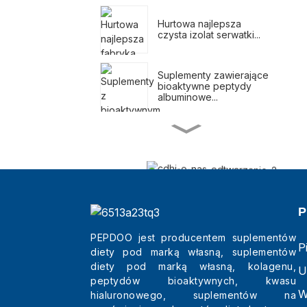
Hurtowa najlepsza
czysta izolat serwatki...
Suplementy zawierające
bioaktywne peptydy
albuminowe...
Koktajle zastępujące
posiłki na odchudzanie
Naturalne suplementy na
odchudzanie
PEPDOO jest producentem suplementów
Hurtowa sprzedaż
P
diety pod marką własną, suplementów
najlepszych
trójpeptydów
diety pod marką własną, kolagenu,
U
kosmetycznych...
peptydów bioaktywnych, kwasu
W
hialuronowego, suplementów na
Saszetki z proszkiem