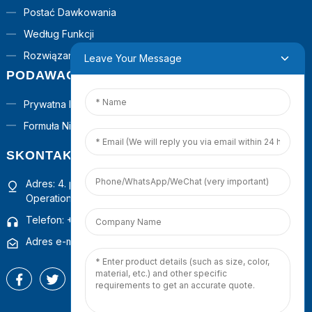
Postać Dawkowania
Według Funkcji
Rozwiązania Pod Klucz
Leave Your Message
PODAWAĆ
Prywatna Marka
Formuła Niestandardowa
SKONTAKTUJ SIĘ Z NAMI
Adres: 4. piętro, budynek 1, Guanyinshan Commercial
Operation Center, Xiamen, Fujian, Chiny
Telefon: +86 18965423693
Adres e-mail: mina.cao@foxmail.com