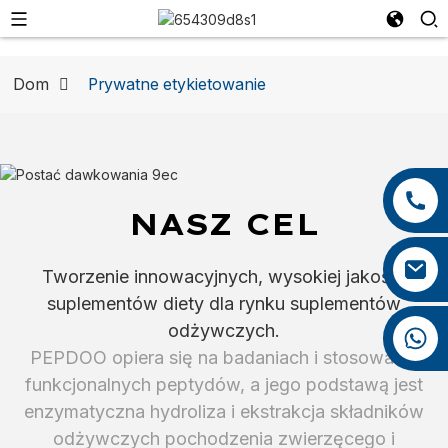
Dom
Prywatne etykietowanie
+86 13959222339
NASZ CEL
+86 0592 5599526
mina.cao@foxmail.com
Tworzenie innowacyjnych, wysokiej jakości
suplementów diety dla rynku suplementów
odżywczych.
+86 18965423693
PEPDOO opiera się na badaniach i stosowaniu
funkcjonalnych peptydów, a jego podstawą jest
enzymatyczna hydroliza i ekstrakcja składników
odżywczych pochodzenia zwierzęcego i