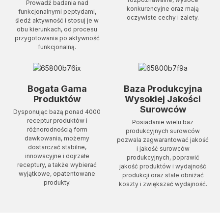
Prowadź badania nad
konkurencyjne oraz mają
funkcjonalnymi peptydami,
oczywiste cechy i zalety.
śledź aktywność i stosuj je w
obu kierunkach, od procesu
przygotowania po aktywność
funkcjonalną.
Bogata Gama
Baza Produkcyjna
Produktów
Wysokiej Jakości
Surowców
Dysponując bazą ponad 4000
receptur produktów i
Posiadanie wielu baz
różnorodnością form
produkcyjnych surowców
a
dawkowania, możemy
pozwala zagwarantować jakość
dostarczać stabilne,
i jakość surowców
innowacyjne i dojrzałe
produkcyjnych, poprawić
receptury, a także wybierać
jakość produktów i wydajność
wyjątkowe, opatentowane
produkcji oraz stale obniżać
produkty.
koszty i zwiększać wydajność.