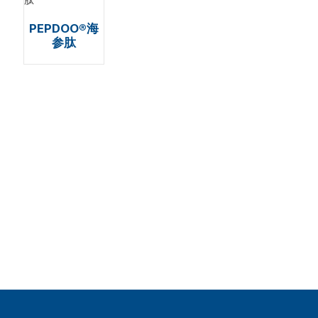
PEPDOO®海
参肽