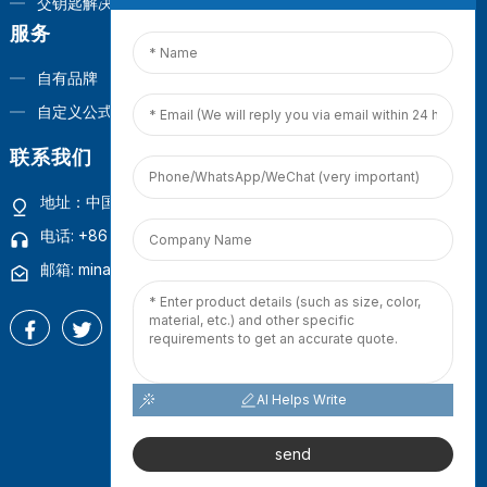
交钥匙解决方案
服务
自有品牌
自定义公式
联系我们
地址：中国福建省厦门市观音山商业营运中心1号楼4楼
电话: +86 18965423693
邮箱: mina.cao@foxmail.com
AI Helps Write
版权所有 © 2025 百得宝（厦门）有限公司
网站地图
-
热门博客
-
send