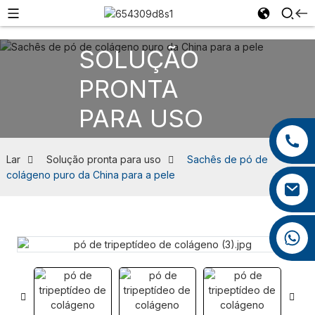
SOLUÇÃO
PRONTA
PARA USO
+86 13959222339
+86 0592 5599526
Lar
Solução pronta para uso
Sachês de pó de
colágeno puro da China para a pele
mina.cao@foxmail.com
+86 18965423693