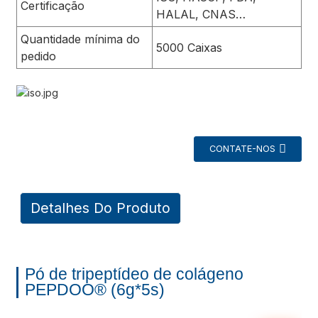
Certificação
HALAL, CNAS…
Quantidade mínima do
5000 Caixas
pedido
CONTATE-NOS
a
Detalhes Do Produto
Pó de tripeptídeo de colágeno
PEPDOO® (6g*5s)