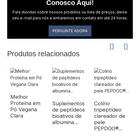
Conosco Aqui!
Para dúvidas sobre nossos produtos ou lista de preços, deixe
seu e-mail para nós e entraremos em contato em até 24 horas.
PERGUNTE AGORA
Produtos relacionados
Melhor
Proteína em
Suplementos
Colírio
B
Pó Vegana
de peptídeos
tripeptídeo
d
Clara
bioativos de
clareador de
d
albumina...
pele
m
PEPDOO®...