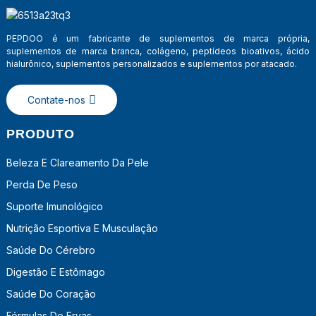
PEPDOO é um fabricante de suplementos de marca própria,
suplementos de marca branca, colágeno, peptídeos bioativos, ácido
hialurônico, suplementos personalizados e suplementos por atacado.
Contate-nos
PRODUTO
Beleza E Clareamento Da Pele
Perda De Peso
a
Suporte Imunológico
Nutrição Esportiva E Musculação
Saúde Do Cérebro
Digestão E Estômago
Saúde Do Coração
Fórmulas De Ervas