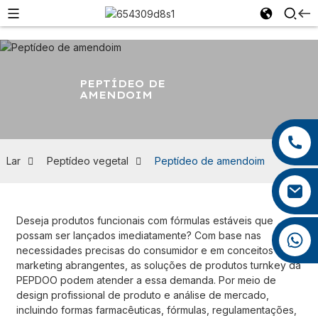
PEPTÍDEO DE
AMENDOIM
+86 13959222339
+86 0592 5599526
Lar
Peptídeo vegetal
Peptídeo de amendoim
mina.cao@foxmail.com
Deseja produtos funcionais com fórmulas estáveis ​​que
possam ser lançados imediatamente? Com ​​base nas
+86 18965423693
necessidades precisas do consumidor e em conceitos de
marketing abrangentes, as soluções de produtos turnkey da
PEPDOO podem atender a essa demanda. Por meio de
design profissional de produto e análise de mercado,
incluindo formas farmacêuticas, fórmulas, regulamentações,