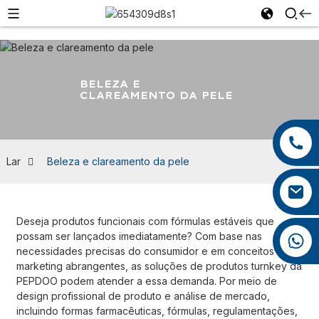
BELEZA E
CLAREAMENTO DA PELE
+86 13959222339
+86 0592 5599526
Lar
Beleza e clareamento da pele
mina.cao@foxmail.com
Deseja produtos funcionais com fórmulas estáveis ​​que
possam ser lançados imediatamente? Com ​​base nas
+86 18965423693
necessidades precisas do consumidor e em conceitos de
marketing abrangentes, as soluções de produtos turnkey da
PEPDOO podem atender a essa demanda. Por meio de
design profissional de produto e análise de mercado,
incluindo formas farmacêuticas, fórmulas, regulamentações,