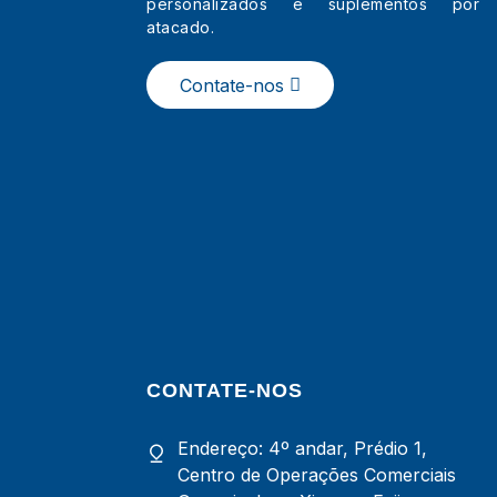
personalizados e suplementos por
Sachês de pó de
atacado.
colágeno puro da China
para a pele
Contate-nos
CONTATE-NOS
Endereço: 4º andar, Prédio 1,
Centro de Operações Comerciais