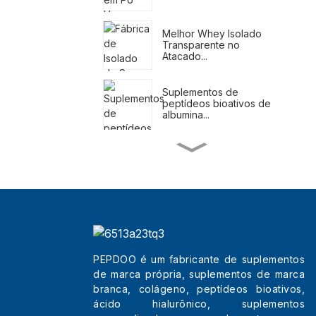
Melhor Whey Isolado
Transparente no
Atacado...
Suplementos de
peptídeos bioativos de
albumina...
Shakes substitutos de
refeição para perda de
peso
Suplementos naturais
para perda de peso
PEPDOO é um fabricante de suplementos
Melhores Tripeptídeos
de marca própria, suplementos de marca
de Beleza no Atacado
branca, colágeno, peptídeos bioativos,
Col...
ácido hialurônico, suplementos