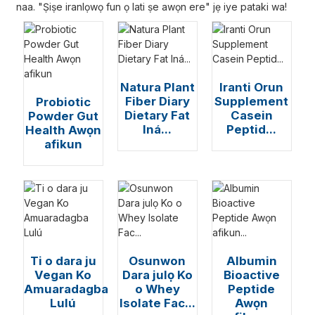
naa. "Ṣiṣe iranlọwọ fun ọ lati ṣe awọn ere" jẹ iye pataki wa!
Natura Plant
Iranti Orun
Fiber Diary
Supplement
Probiotic
Dietary Fat
Casein
Powder Gut
Iná...
Peptid...
Health Awọn
afikun
Ti o dara ju
Osunwon
Albumin
Vegan Ko
Dara julọ Ko
Bioactive
Amuaradagba
o Whey
Peptide
Lulú
Isolate Fac...
Awọn