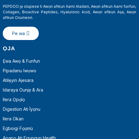
PEPDOO jẹ olupese ti Awọn afikun Aami Aladani, Awọn afikun Aami funfun,
Collagen, Bioactive Peptides, Hyaluronic Acid, Awọn afikun Aṣa, Awọn
afikun Osunwon.
Pe wa
ỌJA
Ẹwa Awọ & Funfun
Pipadanu Iwuwo
Atilẹyin Ajesara
Idaraya Ounjẹ & Ara
Ilera Ọpọlọ
Digestion Ati Ìyọnu
Ilera Okan
Egboigi Fọọmù
Apapọ Ati Egungun Health