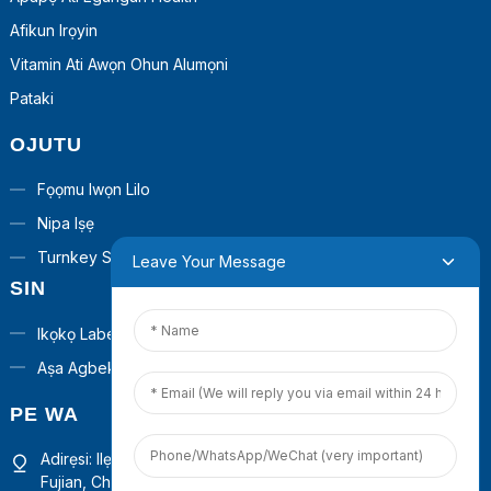
Afikun Irọyin
Vitamin Ati Awọn Ohun Alumọni
Pataki
OJUTU
Fọọmu Iwọn Lilo
Nipa Iṣẹ
Turnkey Solusan
Leave Your Message
SIN
Ikọkọ Label
Aṣa Agbekalẹ
PE WA
Adirẹsi: Ilẹ 4th, Ile 1, Ile-iṣẹ Ṣiṣẹ Iṣowo Guanyinshan, Xiamen,
Fujian, China