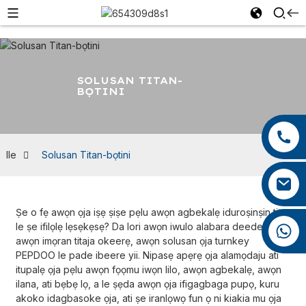
SOLUSAN TITAN-
BỌTINI
+86 13959222339
+86 0592 5599526
Ile
Solusan Titan-bọtini
mina.cao@foxmail.com
Ṣe o fẹ awọn ọja iṣẹ ṣiṣe pẹlu awọn agbekalẹ iduroṣinṣin ti o
le ṣe ifilọlẹ lẹsẹkẹsẹ? Da lori awọn iwulo alabara deede ati
+86 18965423693
awọn imọran titaja okeerẹ, awọn solusan ọja turnkey
PEPDOO le pade ibeere yii. Nipasẹ apẹrẹ ọja alamọdaju ati
itupalẹ ọja pẹlu awọn fọọmu iwọn lilo, awọn agbekalẹ, awọn
ilana, ati bẹbẹ lọ, a le ṣẹda awọn ọja ifigagbaga pupọ, kuru
akoko idagbasoke ọja, ati ṣe iranlọwọ fun ọ ni kiakia mu ọja