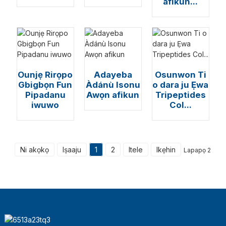
afikun...
Ounjẹ Rirọpo
Adayeba
Osunwon Ti
Gbigbọn Fun
Àdánù Isonu
o dara ju Ẹwa
Pipadanu
Awọn afikun
Tripeptides
iwuwo
Col...
a
Ni akọkọ
Iṣaaju
1
2
Itele
Ikẹhin
Lapapọ 2