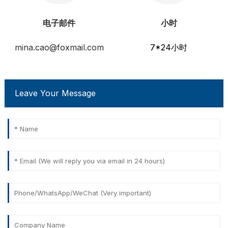
电子邮件
小时
mina.cao@foxmail.com
7*24小时
Leave Your Message
a