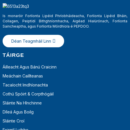
Is monaróir Forlíonta Lipéid Phríobháideacha, Forlíonta Lipéid Bháin,
Collagen, Peiptídí Bithghníomhacha, Aigéad Hialúrónach, Forlíonta
Saincheaptha, agus Forlíonta Mórdhíola é PEPDOO.
Déan Teagmháil Linn
TÁIRGE
Áilleacht Agus Bánú Craicinn
Meáchain Caillteanas
a
Tacaíocht Imdhíonachta
Cothú Spóirt & Corpthógáil
Sláinte Na HInchinne
Díleá Agus Boilg
Sláinte Croí
Foirmlí Luibhe