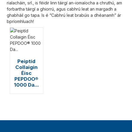
rialacháin, srl., is féidir linn táirgí an-iomaíocha a chruthú, am
forbartha táirgí a ghiorrú, agus cabhrú leat an margadh a
ghabháil go tapa. Is é “Cabhrú leat brabúis a dhéanamh” ár
bpríomhluach!
Peiptíd
Collaigin
Éisc
PEPDOO®
1000 Da...