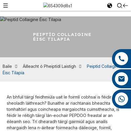
PEIPTÍD COLLAIGINE
ÉISC TILAPIA
+86 13959222339
+86 0592 5599526
Baile
Áilleacht ó Pheiptídí Laistigh
Peiptíd Collaigine
Éisc Tilapia
mina.cao@foxmail.com
An bhfuil táirgí feidhmiúla uait le foirmlí cobhsaí is féidir a
+86 18965423693
sheoladh láithreach? Bunaithe ar riachtanais bheachta
tomhaltóirí agus coincheapa margaíochta cuimsitheacha, is
féidir le réitigh táirgí lán-eochair PEPDOO freastal ar an
éileamh seo. Trí dhearadh táirgí gairmiúil agus anailís
mhargaidh lena n-áirítear foirmeacha dáileoige, foirmlí,