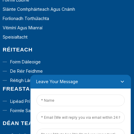
Sláinte Comhpháirteach Agus Cnámh
Forlíonadh Torthúlachta
Vitimíní Agus Mianraí
Speisialtacht
RÉITEACH
Foirm Dáileoige
De Réir Feidhme
Réitigh Lán-Eochair
Leave Your Message
FREASTAL
Lipéad Príobháideach
Foirmle Saincheaptha
DÉAN TEAGMHÁIL LINN