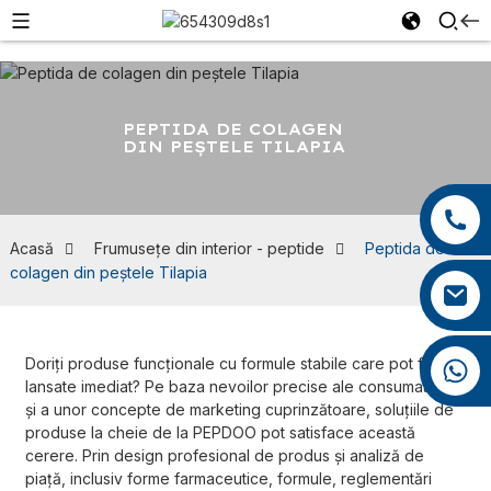
PEPTIDA DE COLAGEN
DIN PEȘTELE TILAPIA
+86 13959222339
+86 0592 5599526
Acasă
Frumusețe din interior - peptide
Peptida de
colagen din peștele Tilapia
mina.cao@foxmail.com
Doriți produse funcționale cu formule stabile care pot fi
+86 18965423693
lansate imediat? Pe baza nevoilor precise ale consumatorilor
și a unor concepte de marketing cuprinzătoare, soluțiile de
produse la cheie de la PEPDOO pot satisface această
cerere. Prin design profesional de produs și analiză de
piață, inclusiv forme farmaceutice, formule, reglementări