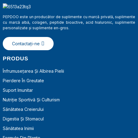
PEPDOO este un producător de suplimente cu marcă privată, suplimente
cu marcă albă, colagen, peptide bioactive, acid hialuronic, suplimente
personalizate și suplimente en-gros.
Contactaţi-ne
PRODUS
Înfrumusețarea Și Albirea Pielii
Pierdere În Greutate
a
Suport Imunitar
Nutriție Sportivă Și Culturism
Sănătatea Creierului
Digestia Și Stomacul
Sănătatea Inimii
Formule Din Plante