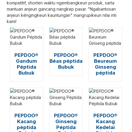
kompetitif, shorten waktu ngembangkeun produk, sarta
mantuan anjeun gancang nangkep pasar. "Ngabantosan
anjeun kéngingkeun kauntungan" mangrupikeun nilai inti
kami!
PEPDOO®
PEPDOO®
PEPDOO®
Gandum
Béas péptida
Beureum
Péptida
Bubuk
Ginseng
Bubuk
péptida
PEPDOO®
PEPDOO®
PEPDOO®
Kacang
Ginseng
Kacang
péptida
Péptida
Kedelai