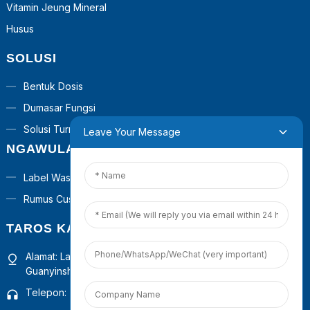
Vitamin Jeung Mineral
Husus
SOLUSI
Bentuk Dosis
Dumasar Fungsi
Solusi Turnkey
Leave Your Message
NGAWULA
Label Wasta
Rumus Custom
TAROS KAMI
Alamat: Lantai 4, Gedong 1, Pusat Operasi Komersial
Guanyinshan, Xiamen, Fujian, Cina
Telepon: +86 18965423693