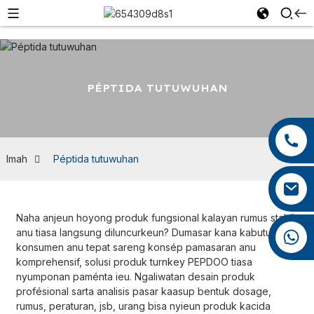
PÉPTIDA TUTUWUHAN
+86 13959222339
+86 0592 5599526
Imah
Péptida tutuwuhan
mina.cao@foxmail.com
Naha anjeun hoyong produk fungsional kalayan rumus stabil
anu tiasa langsung diluncurkeun? Dumasar kana kabutuhan
+86 18965423693
konsumen anu tepat sareng konsép pamasaran anu
komprehensif, solusi produk turnkey PEPDOO tiasa
nyumponan paménta ieu. Ngaliwatan desain produk
profésional sarta analisis pasar kaasup bentuk dosage,
rumus, peraturan, jsb, urang bisa nyieun produk kacida