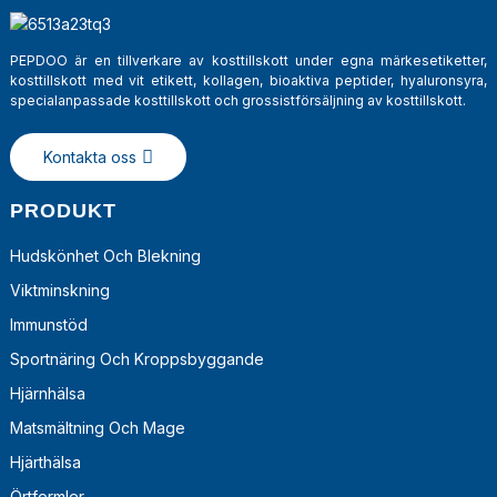
PEPDOO är en tillverkare av kosttillskott under egna märkesetiketter,
kosttillskott med vit etikett, kollagen, bioaktiva peptider, hyaluronsyra,
specialanpassade kosttillskott och grossistförsäljning av kosttillskott.
Kontakta oss
PRODUKT
Hudskönhet Och Blekning
Viktminskning
a
Immunstöd
Sportnäring Och Kroppsbyggande
Hjärnhälsa
Matsmältning Och Mage
Hjärthälsa
Örtformler