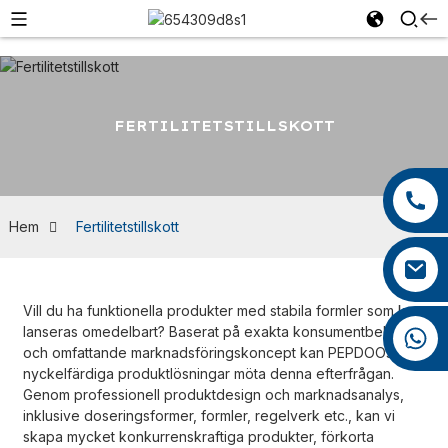
FERTILITETSTILLSKOTT
+86 13959222339
+86 0592 5599526
Hem
Fertilitetstillskott
mina.cao@foxmail.com
Vill du ha funktionella produkter med stabila formler som kan
lanseras omedelbart? Baserat på exakta konsumentbehov
+86 18965423693
och omfattande marknadsföringskoncept kan PEPDOOs
nyckelfärdiga produktlösningar möta denna efterfrågan.
Genom professionell produktdesign och marknadsanalys,
inklusive doseringsformer, formler, regelverk etc., kan vi
skapa mycket konkurrenskraftiga produkter, förkorta