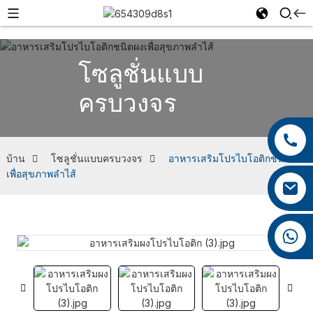
โซลูชั่นแบบ
ครบวงจร
+86 13959222339
+86 0592 5599526
บ้าน
โซลูชั่นแบบครบวงจร
อาหารเสริมโปรไบโอติกชนิดผง
เพื่อสุขภาพลำไส้
mina.cao@foxmail.com
+86 18965423693