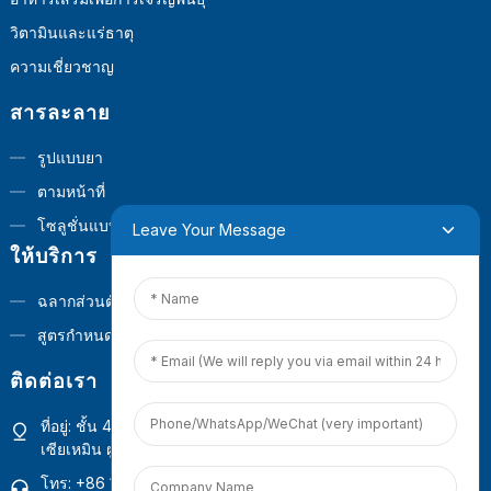
วิตามินและแร่ธาตุ
ความเชี่ยวชาญ
สารละลาย
รูปแบบยา
ตามหน้าที่
โซลูชั่นแบบครบวงจร
Leave Your Message
ให้บริการ
ฉลากส่วนตัว
สูตรกำหนดเอง
ติดต่อเรา
ที่อยู่: ชั้น 4 อาคาร 1 ศูนย์ปฏิบัติการเชิงพาณิชย์ Guanyinshan เมือง
เซียเหมิน ฝูเจี้ยน ประเทศจีน
โทร: +86 18965423693