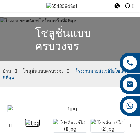
โซลูชั่นแบบ
ครบวงจร
+86 13959222339
+86 0592 5599526
บ้าน
โซลูชั่นแบบครบวงจร
โรงงานขายส่งเวย์ไอโซเลทใสที่
ดีที่สุด
mina.cao@foxmail.com
+86 18965423693