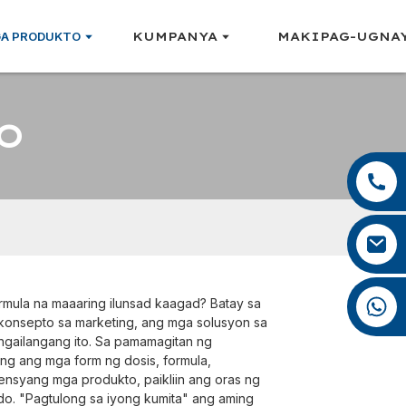
A PRODUKTO
KUMPANYA
MAKIPAG-UGNAY
O
+86 13959222339
+86 0592 5599526
mina.cao@foxmail.com
+86 18965423693
rmula na maaaring ilunsad kaagad? Batay sa
onsepto sa marketing, ang mga solusyon sa
gailangang ito. Sa pamamagitan ng
ng ang mga form ng dosis, formula,
ensyang mga produkto, paikliin ang oras ng
do. "Pagtulong sa iyong kumita" ang aming