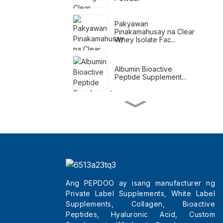
Pakyawan
Pinakamahusay na Clear
Whey Isolate Fac...
Albumin Bioactive
Peptide Supplement...
Mga Pang-alog na
Pangpalit ng Pagkain
Para sa Pagbaba ng
Timbang
Mga Natural na
Pandagdag sa
Pagbabawas ng
Timbang
Ang PEPDOO ay isang manufacturer ng
Pakyawan
Private Label Supplements, White Label
Pinakamahusay na
Supplements, Collagen, Bioactive
Beauty Tripeptides Col...
Peptides, Hyaluronic Acid, Custom