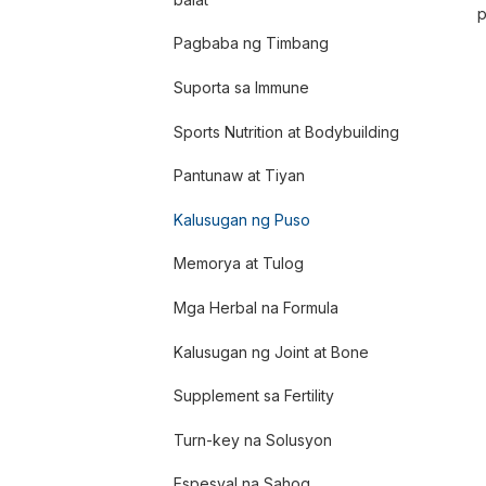
p
Pagbaba ng Timbang
Suporta sa Immune
Sports Nutrition at Bodybuilding
Pantunaw at Tiyan
Kalusugan ng Puso
Memorya at Tulog
Mga Herbal na Formula
Kalusugan ng Joint at Bone
Supplement sa Fertility
Turn-key na Solusyon
Espesyal na Sahog