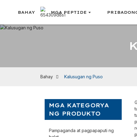
BAHAY
MGA PEPTIDE
PRIBADONG
Bahay
Kalusugan ng Puso
G
MGA KATEGORYA
t
NG PRODUKTO
t
p
r
Pampaganda at pagpapaputi ng
p
balat