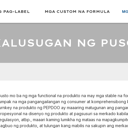
 PAG-LABEL
MGA CUSTOM NA FORMULA
MG
KALUSUGAN NG PUS
usto mo ba ng mga functional na produkto na may mga stable na fo
umpak na mga pangangailangan ng consumer at komprehensibong k
urnkey na produkto ng PEPDOO ay maaaring matugunan ang pangan
ropesyonal na disenyo ng produkto at pagsusuri sa merkado kabila
egulasyon, atbp., maaari kaming lumikha ng mataas na mapagkumpit
agbuo ng produkto, at tulungan kang mabilis na sakupin ang merka