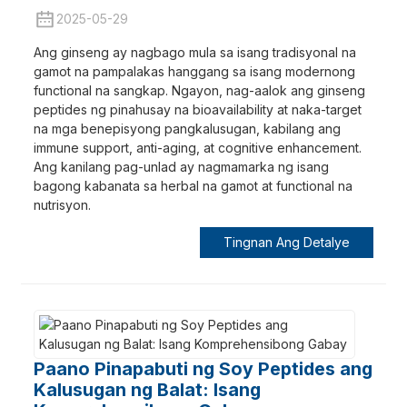
2025-05-29
Ang ginseng ay nagbago mula sa isang tradisyonal na
gamot na pampalakas hanggang sa isang modernong
functional na sangkap. Ngayon, nag-aalok ang ginseng
peptides ng pinahusay na bioavailability at naka-target
na mga benepisyong pangkalusugan, kabilang ang
immune support, anti-aging, at cognitive enhancement.
Ang kanilang pag-unlad ay nagmamarka ng isang
bagong kabanata sa herbal na gamot at functional na
nutrisyon.
Tingnan Ang Detalye
Paano Pinapabuti ng Soy Peptides ang
Kalusugan ng Balat: Isang