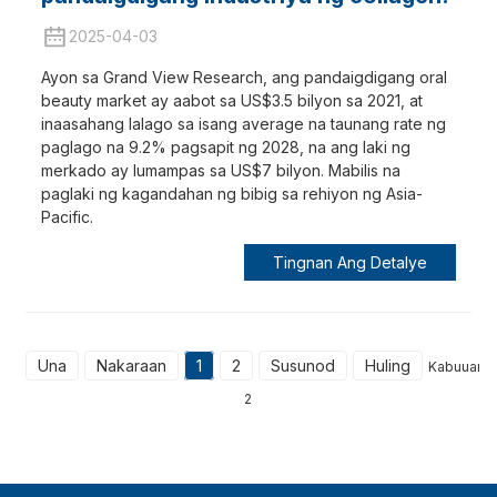
2025-04-03
Ayon sa Grand View Research, ang pandaigdigang oral
beauty market ay aabot sa US$3.5 bilyon sa 2021, at
inaasahang lalago sa isang average na taunang rate ng
paglago na 9.2% pagsapit ng 2028, na ang laki ng
merkado ay lumampas sa US$7 bilyon. Mabilis na
paglaki ng kagandahan ng bibig sa rehiyon ng Asia-
Pacific.
Tingnan Ang Detalye
Una
Nakaraan
1
2
Susunod
Huling
Kabuuan
2