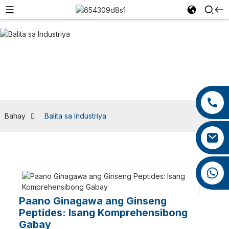
BALITA SA INDUSTRIYA
+86 13959222339
+86 0592 5599526
Bahay
Balita sa Industriya
mina.cao@foxmail.com
+86 18965423693
Paano Ginagawa ang Ginseng
Peptides: Isang Komprehensibong
Gabay