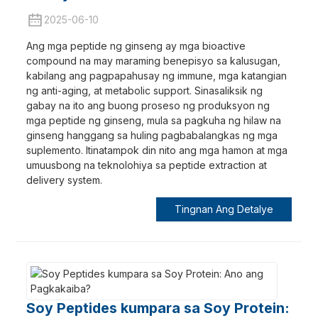
2025-06-10
Ang mga peptide ng ginseng ay mga bioactive
compound na may maraming benepisyo sa kalusugan,
kabilang ang pagpapahusay ng immune, mga katangian
ng anti-aging, at metabolic support. Sinasaliksik ng
gabay na ito ang buong proseso ng produksyon ng
mga peptide ng ginseng, mula sa pagkuha ng hilaw na
ginseng hanggang sa huling pagbabalangkas ng mga
suplemento. Itinatampok din nito ang mga hamon at mga
umuusbong na teknolohiya sa peptide extraction at
delivery system.
Tingnan Ang Detalye
Soy Peptides kumpara sa Soy Protein: