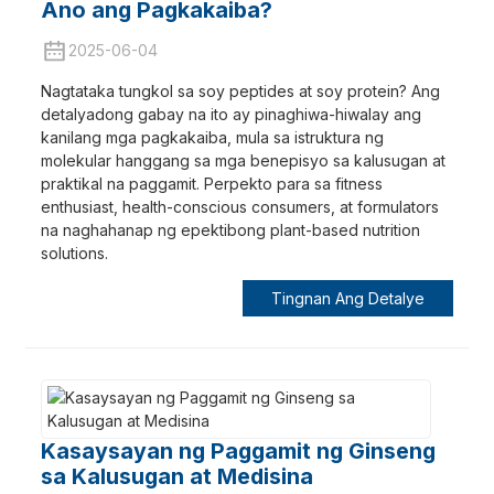
Ano ang Pagkakaiba?
2025-06-04
Nagtataka tungkol sa soy peptides at soy protein? Ang
detalyadong gabay na ito ay pinaghiwa-hiwalay ang
kanilang mga pagkakaiba, mula sa istruktura ng
molekular hanggang sa mga benepisyo sa kalusugan at
praktikal na paggamit. Perpekto para sa fitness
enthusiast, health-conscious consumers, at formulators
na naghahanap ng epektibong plant-based nutrition
solutions.
Tingnan Ang Detalye
a
Kasaysayan ng Paggamit ng Ginseng
sa Kalusugan at Medisina