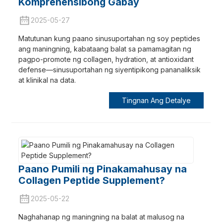
Komprehensibong Gabay
2025-05-27
Matutunan kung paano sinusuportahan ng soy peptides
ang maningning, kabataang balat sa pamamagitan ng
pagpo-promote ng collagen, hydration, at antioxidant
defense—sinusuportahan ng siyentipikong pananaliksik
at klinikal na data.
Tingnan Ang Detalye
Paano Pumili ng Pinakamahusay na
Collagen Peptide Supplement?
2025-05-22
Naghahanap ng maningning na balat at malusog na