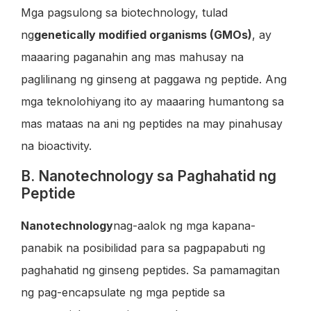
Mga pagsulong sa biotechnology, tulad
ng
genetically modified organisms (GMOs)
, ay
maaaring paganahin ang mas mahusay na
paglilinang ng ginseng at paggawa ng peptide. Ang
mga teknolohiyang ito ay maaaring humantong sa
mas mataas na ani ng peptides na may pinahusay
na bioactivity.
B. Nanotechnology sa Paghahatid ng
Peptide
Nanotechnology
nag-aalok ng mga kapana-
panabik na posibilidad para sa pagpapabuti ng
paghahatid ng ginseng peptides. Sa pamamagitan
ng pag-encapsulate ng mga peptide sa