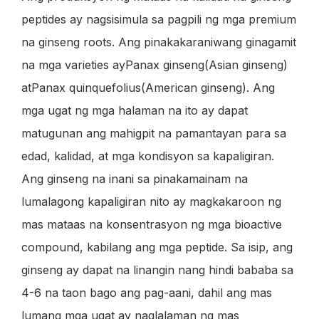
peptides ay nagsisimula sa pagpili ng mga premium
na ginseng roots. Ang pinakakaraniwang ginagamit
na mga varieties ay
Panax ginseng
(Asian ginseng)
at
Panax quinquefolius
(American ginseng). Ang
mga ugat ng mga halaman na ito ay dapat
matugunan ang mahigpit na pamantayan para sa
edad, kalidad, at mga kondisyon sa kapaligiran.
Ang ginseng na inani sa pinakamainam na
lumalagong kapaligiran nito ay magkakaroon ng
mas mataas na konsentrasyon ng mga bioactive
compound, kabilang ang mga peptide. Sa isip, ang
ginseng ay dapat na linangin nang hindi bababa sa
4-6 na taon bago ang pag-aani, dahil ang mas
lumang mga ugat ay naglalaman ng mas