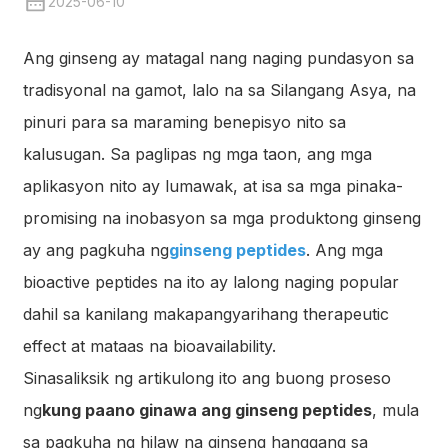
2025-06-10
Ang ginseng ay matagal nang naging pundasyon sa
tradisyonal na gamot, lalo na sa Silangang Asya, na
pinuri para sa maraming benepisyo nito sa
kalusugan. Sa paglipas ng mga taon, ang mga
aplikasyon nito ay lumawak, at isa sa mga pinaka-
promising na inobasyon sa mga produktong ginseng
ay ang pagkuha ng
ginseng peptides
. Ang mga
bioactive peptides na ito ay lalong naging popular
dahil sa kanilang makapangyarihang therapeutic
effect at mataas na bioavailability.
Sinasaliksik ng artikulong ito ang buong proseso
ng
kung paano ginawa ang ginseng peptides
, mula
sa pagkuha ng hilaw na ginseng hanggang sa