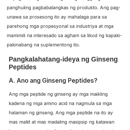
panghuling pagbabalangkas ng produkto. Ang pag-
unawa sa prosesong ito ay mahalaga para sa
parehong mga propesyonal sa industriya at mga
mamimili na interesado sa agham sa likod ng kapaki-
pakinabang na suplementong ito.
Pangkalahatang-ideya ng Ginseng
Peptides
a
A. Ano ang Ginseng Peptides?
Ang mga peptide ng ginseng ay mga maikling
kadena ng mga amino acid na nagmula sa mga
halaman ng ginseng. Ang mga peptide na ito ay
mas maliit at mas madaling masipsip ng katawan