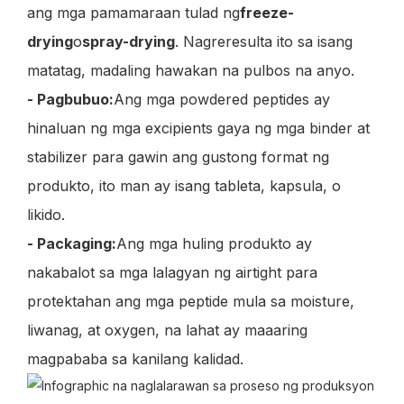
ang mga pamamaraan tulad ng
freeze-
drying
o
spray-drying
. Nagreresulta ito sa isang
matatag, madaling hawakan na pulbos na anyo.
- Pagbubuo:
Ang mga powdered peptides ay
hinaluan ng mga excipients gaya ng mga binder at
stabilizer para gawin ang gustong format ng
produkto, ito man ay isang tableta, kapsula, o
likido.
- Packaging:
Ang mga huling produkto ay
nakabalot sa mga lalagyan ng airtight para
protektahan ang mga peptide mula sa moisture,
liwanag, at oxygen, na lahat ay maaaring
magpababa sa kanilang kalidad.