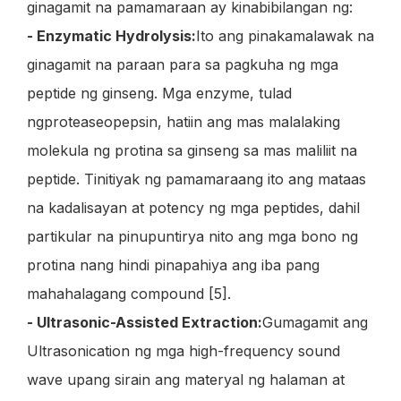
ginagamit na pamamaraan ay kinabibilangan ng:
- Enzymatic Hydrolysis:
Ito ang pinakamalawak na
ginagamit na paraan para sa pagkuha ng mga
peptide ng ginseng. Mga enzyme, tulad
ng
protease
o
pepsin
, hatiin ang mas malalaking
molekula ng protina sa ginseng sa mas maliliit na
peptide. Tinitiyak ng pamamaraang ito ang mataas
na kadalisayan at potency ng mga peptides, dahil
partikular na pinupuntirya nito ang mga bono ng
protina nang hindi pinapahiya ang iba pang
mahahalagang compound [5].
- Ultrasonic-Assisted Extraction:
Gumagamit ang
Ultrasonication ng mga high-frequency sound
wave upang sirain ang materyal ng halaman at