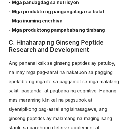
- Mga pandagdag sa nutrisyon
- Mga produkto ng pangangalaga sa balat
- Mga inuming enerhiya
- Mga produktong pampababa ng timbang
C. Hinaharap ng Ginseng Peptide
Research and Development
Ang pananaliksik sa ginseng peptides ay patuloy,
na may mga pag-aaral na nakatuon sa pagiging
epektibo ng mga ito sa paggamot sa mga malalang
sakit, pagtanda, at pagbaba ng cognitive. Habang
mas maraming klinikal na pagsubok at
siyentipikong pag-aaral ang isinasagawa, ang
ginseng peptides ay malamang na maging isang
staple sa parehong dietary supplement at