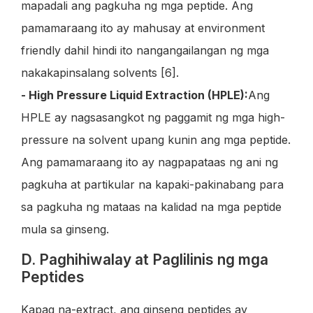
mapadali ang pagkuha ng mga peptide. Ang
pamamaraang ito ay mahusay at environment
friendly dahil hindi ito nangangailangan ng mga
nakakapinsalang solvents [6].
- High Pressure Liquid Extraction (HPLE):
Ang
HPLE ay nagsasangkot ng paggamit ng mga high-
pressure na solvent upang kunin ang mga peptide.
Ang pamamaraang ito ay nagpapataas ng ani ng
pagkuha at partikular na kapaki-pakinabang para
sa pagkuha ng mataas na kalidad na mga peptide
mula sa ginseng.
D. Paghihiwalay at Paglilinis ng mga
Peptides
Kapag na-extract, ang ginseng peptides ay