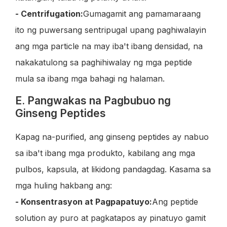
- Centrifugation:
Gumagamit ang pamamaraang
ito ng puwersang sentripugal upang paghiwalayin
ang mga particle na may iba't ibang densidad, na
nakakatulong sa paghihiwalay ng mga peptide
mula sa ibang mga bahagi ng halaman.
E. Pangwakas na Pagbubuo ng
Ginseng Peptides
Kapag na-purified, ang ginseng peptides ay nabuo
sa iba't ibang mga produkto, kabilang ang mga
pulbos, kapsula, at likidong pandagdag. Kasama sa
mga huling hakbang ang:
- Konsentrasyon at Pagpapatuyo:
Ang peptide
solution ay puro at pagkatapos ay pinatuyo gamit