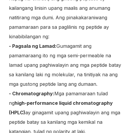
kailangang linisin upang maalis ang anumang
natitirang mga dumi. Ang pinakakaraniwang
pamamaraan para sa paglilinis ng peptide ay
kinabibilangan ng:
- Pagsala ng Lamad:
Gumagamit ang
pamamaraang ito ng mga semi-permeable na
lamad upang paghiwalayin ang mga peptide batay
sa kanilang laki ng molekular, na tinitiyak na ang
mga gustong peptide lang ang dumaan.
- Chromatography:
Mga pamamaraan tulad
ng
high-performance liquid chromatography
(HPLC)
ay ginagamit upang paghiwalayin ang mga
peptide batay sa kanilang mga kemikal na
katangian, tulad ng polarity at laki.