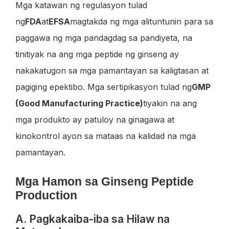
Mga katawan ng regulasyon tulad
ng
FDA
at
EFSA
magtakda ng mga alituntunin para sa
paggawa ng mga pandagdag sa pandiyeta, na
tinitiyak na ang mga peptide ng ginseng ay
nakakatugon sa mga pamantayan sa kaligtasan at
pagiging epektibo. Mga sertipikasyon tulad ng
GMP
(Good Manufacturing Practice)
tiyakin na ang
mga produkto ay patuloy na ginagawa at
kinokontrol ayon sa mataas na kalidad na mga
pamantayan.
Mga Hamon sa Ginseng Peptide
Production
A. Pagkakaiba-iba sa Hilaw na