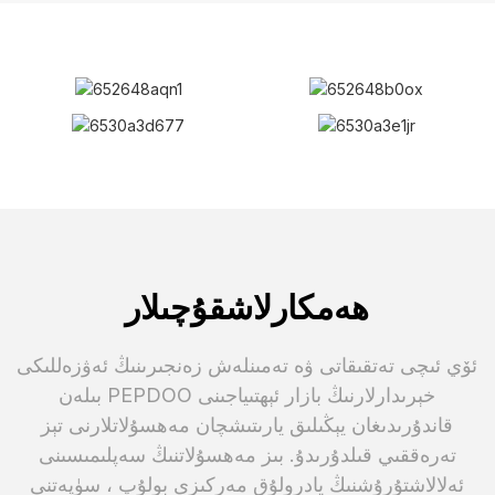
ھەمكارلاشقۇچىلار
ئۆي ئىچى تەتقىقاتى ۋە تەمىنلەش زەنجىرىنىڭ ئەۋزەللىكى
بىلەن PEPDOO خېرىدارلارنىڭ بازار ئېھتىياجىنى
قاندۇرىدىغان يېڭىلىق يارىتىشچان مەھسۇلاتلارنى تېز
تەرەققىي قىلدۇرىدۇ. بىز مەھسۇلاتنىڭ سەپلىمىسىنى
ئەلالاشتۇرۇشنىڭ يادرولۇق مەركىزى بولۇپ ، سۈپەتنى