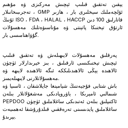
يېقىن تەتقىق قىلىپ ئېچىش مەركىزى ۋە مۇھىم
تەجرىبىخانىلار ، GMP ئۆلچەملىك سېخلىرى بار ، ھازىر
ئۇنىڭ ISO ، FDA ، HALAL ، HACCP قاتارلىق 100 دىن
ئارتۇق تېخنىكا پاتېنتى ۋە مۇناسىۋەتلىك مەھسۇلات
گۇۋاھنامىسى بار.
پەرقلىق مەھسۇلات لايىھىلەش ۋە تەتقىق قىلىپ
ئېچىش تېخنىكىسى ئارقىلىق ، بىز خېرىدارلار ئۈچۈن
ئالاھىدە يېڭى ئالاھىدىلىككە ئىگە ئالاھىدە لايىھە ۋە
مەھسۇلاتلارنى لايىھىلەيمىز.
a
باش شتابى فۇجيەننىڭ شيامېنغا جايلاشقان ، ئاسىيا ۋە
شىمالىي ئامېرىكا ، ياۋروپادىكى مەشغۇلاتلار بىلەن
PEPDOO ئاكتىپلىق بىلەن ئەتىدىكى ساغلاملىق ئۈچۈن
ساغلاملىق پايدىسىنى تەرەققىي قىلدۇرۇشقا ئەھمىيەت
بېرىدۇ.