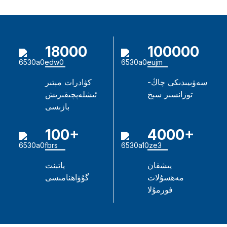
18000
100000
سەۋىيىدىكى چاڭ-
كۋادرات مېتىر
توزانسىز سېخ
ئىشلەپچىقىرىش
بازىسى
100+
4000+
پىشقان
پاتېنت
مەھسۇلات
گۇۋاھنامىسى
فورمۇلا