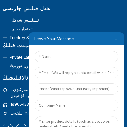
ھەل قىلىش چارىسى
ئىشلىتىش شەكلى
ئىقتىدار بويىچە
Turnkey Solutions
Leave Your Message
مۇلازىمەت قىلىڭ
Private Label
ئىختىيارى فورمۇلا
بىز بىلەن ئالاقىلىشىڭ
ئادرېسى: 4-قەۋەت ، 1-بىنا ، گۈەنيەنشەن سودا تىجارەت مەركىزى ،
شيامېن ، فۇجىيەن
تېلېفون: +86 18965423693
ئېلخەت: mina.cao@foxmail.com