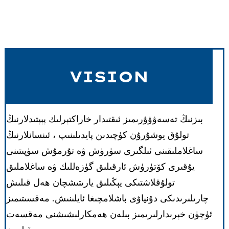
VISION
بىزنىڭ تەسەۋۋۇرىمىز ئىقتىدار خاراكتېرلىك پېپتىدلارنىڭ
تولۇق يوشۇرۇن كۈچىدىن پايدىلىنىپ ، ئىنسانلارنىڭ
ساغلاملىقىنى ئىلگىرى سۈرۈش ۋە تۇرمۇش سۈپىتىنى
يۇقىرى كۆتۈرۈش ئارقىلىق گۈزەللىك ۋە ساغلاملىق
تولۇقلاشتىكى يېڭىلىق يارىتىشچان ھەل قىلىش
چارىلىرىدىكى دۇنياۋى باشلامچىغا ئايلىنىش. مەقسىتىمىز
ئۈچۈن خېرىدارلىرىمىز بىلەن ھەمكارلىشىشنى مەقسەت