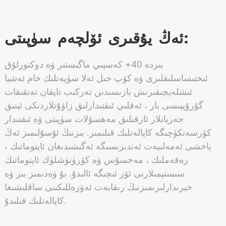
ئەڭ يۇقىرى ئۆلچەم سۈپىتى:
بىزدە 40+ كەسپىي ماگىستىر ۋە دوكتورلۇق
ئىختىساسلىقلىرى ۋە كۆپ خىل ئەلا سۈپەتلىك خام ئەشيا
ئىشلەپچىقىرىش بازىسىدىن تەركىب تاپقان تەتقىقات
گۇرۇپپىسى بار ، ئەقلىي ئىقتىدارلىق زاۋۇتلاردىكى ئېنىق
جەريانلار ئارقىلىق مەھسۇلات سۈپىتى ۋە ئىقتىدار
كۆرسەتكۈچىگە كاپالەتلىك قىلىمىز. بىزنىڭ ئۇسۇلىمىز ئەڭ
ياخشى ئەمەلىيەت ئەندىزىسىگە ئەگىشىدىغان ئاپتوماتىك ،
رەقەملىك ، مەخسۇس ۋە كۆرۈنۈشلۈك ئاپتوماتىك
سىستېمىلارنى ئۆز ئىچىگە ئالىدۇ. بۇ ۋەدىمىز بىز ۋە
خېرىدارلىرىمىزنىڭ رىقابەت ئەۋزەللىكىنى ساقلىشىغا
كاپالەتلىك قىلىدۇ.