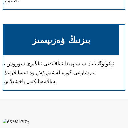
قىلىمىز.
بىزنىڭ ۋەزىپىمىز
ئېكولوگىيىلىك سىستېمىدا ئىناقلىقنى ئىلگىرى سۈرۈش ،
يەرشارىنى گۈزەللەشتۈرۈش ۋە ئىنسانلارنىڭ
سالامەتلىكىنى ياخشىلاش.