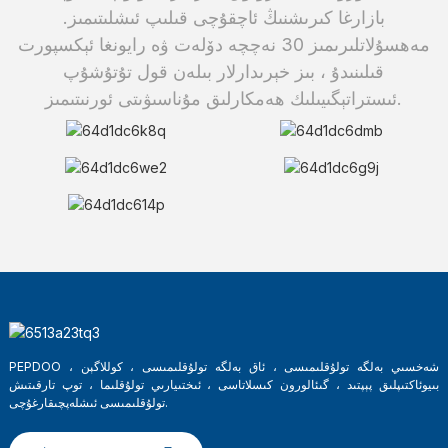
بازارغا كىرىشنىڭ ئاچقۇچى قىلىپ ئىشلىتىمىز.
مەھسۇلاتلىرىمىز 30 نەچچە دۆلەت ۋە رايونغا ئېكسپورت
قىلىنىدۇ ، بىز خېرىدارلار بىلەن قول تۇتۇشۇپ
ئىستراتېگىيىلىك ھەمكارلىق مۇناسىۋىتى ئورنىتىمىز.
PEPDOO شەخسىي بەلگە تولۇقلىمىسى ، ئاق بەلگە تولۇقلىمىسى ، كوللاگېن ،
بىيوئاكتىپلىق پېپتىد ، گىئالورون كىسلاتاسى ، ئىختىيارىي تولۇقلىما ، توپ تارقىتىش
تولۇقلىمىسى ئىشلەپچىقارغۇچى.