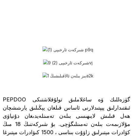
PEPDOO گۈزەللىك ۋە ساغلاملىق تولۇقلاشتىكى
ئىقتىدارلىق پېپتىدلارنى ئاساس قىلغان يېڭىلىق يارىتىشچان
ھەل قىلىش لايىھىسى بىلەن تەمىنلەيدىغان دۇنياۋى
مۇلازىمەت بىلەن تەمىنلىگۈچى. بۇ شىركەتنىڭ 18 مىڭ
كۋادرات مېتىرلىق زاۋۇت بىناسى ، 1500 كىۋادرات مېتىرغا