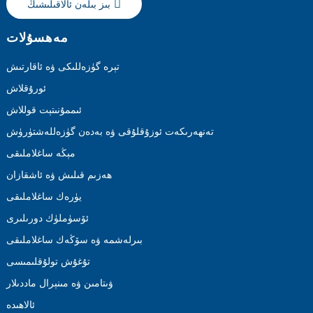
بىز بىلەن ئالاقىلىشىڭ
مەھسۇلات
تېرە گۈزەللىكى ۋە ئاقارتىش
ئورۇقلاش
ئىممۇنىتېت قوللاش
تەنھەرىكەت ئوزۇقلۇقى ۋە بەدەن گۈزەللەشتۈرۈش
مېڭە ساغلاملىقى
ھەزىم قىلىش ۋە ئاشقازان
يۈرەك ساغلاملىقى
ئۆسۈملۈك دورىلىرى
بىرلەشمە ۋە سۆڭەك ساغلاملىقى
تۇغۇش تولۇقلىمىسى
ۋىتامىن ۋە مىنېرال ماددىلار
ئالاھىدە