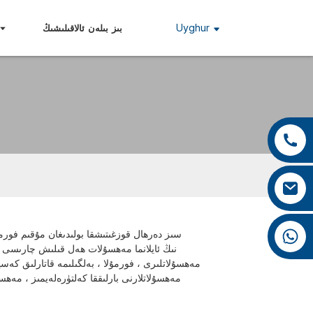
Uyghur
بىز بىلەن ئالاقىلىشىڭ
+86 13959222339
+86 0592 5599526
mina.cao@foxmail.com
+86 18965423693
سىز دەرھال قوزغىتىشقا بولىدىغان مۇقىم فورمۇل
مەھسۇلاتلىرى ، فورمۇلا ، بەلگىلىمە قاتارلىق كەسپ
مەھسۇلاتلارنى بارلىققا كەلتۈرەلەيمىز ، مەھسۇ