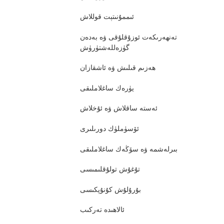
ئىممۇنىتېت قوللاش
تەنھەرىكەت ئوزۇقلۇقى ۋە بەدەن
گۈزەللەشتۈرۈش
ھەزىم قىلىش ۋە ئاشقازان
يۈرەك ساغلاملىقى
ئەستە ساقلاش ۋە ئۇخلاش
ئۆسۈملۈك دورىلىرى
بىرلەشمە ۋە سۆڭەك ساغلاملىقى
تۇغۇش تولۇقلىمىسى
بۇرۇلۇش كۇنۇپكىسى
ئالاھىدە تەركىب