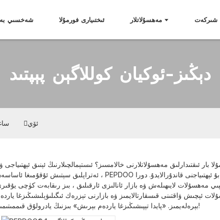
شىركەت
مەھسۇلاتلار
ئىختىيارى فورمۇلا
شەخسىي بەل
دېڭىز-ئوكيان كوللاگېن پېپتىد
ئۆي
ساغل
ا بار ئىقتىدارلىق مەھسۇلاتلارنى خالامسىز؟ ئىستېمالچىلارنىڭ ئېنىق ئېھتىياجى ۋ
ئەتراپلىق سېتىش ئۇقۇمىغا ئاساسەن ، PEPDOO نىڭ ئايلانما مەھسۇلات ھەل قىلىش چارىسى بۇ ئېھتىياجنى قاندۇرالايدۇ. 
ىي مەھسۇلات لايىھىلەش ۋە بازار ئانالىزى ئارقىلىق ، بىز رىقابەت كۈچى يۇقىر
لات ئېچىش ۋاقتىنى قىسقارتالايمىز ۋە بازارنى تېزرەك ئىگىلىۋېلىشىڭىزغا ياردە
بېرەلەيمىز. «پايدا تېپىشىڭىزغا ياردەم بېرىش» بىزنىڭ يادرولۇق قىممىتىمىز!