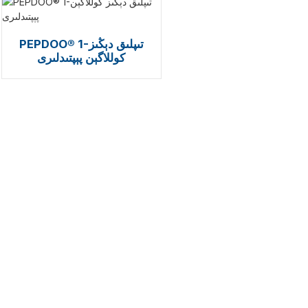
PEPDOO® 1-تىپلىق دېڭىز
كوللاگېن پېپتىدلىرى