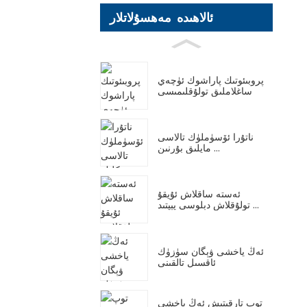
ئالاھىدە مەھسۇلاتلار
پروبىئوتىك پاراشوك ئۈچەي
ساغلاملىق تولۇقلىمىسى
ناتۇرا ئۆسۈملۈك تالاسى
مايلىق بۇرنىن ...
ئەستە ساقلاش ئۇيقۇ
تولۇقلاش دېلوسى پېپتىد ...
ئەڭ ياخشى ۋېگان سۈزۈك
ئاقسىل تالقىنى
توپ تارقىتىش ئەڭ ياخشى