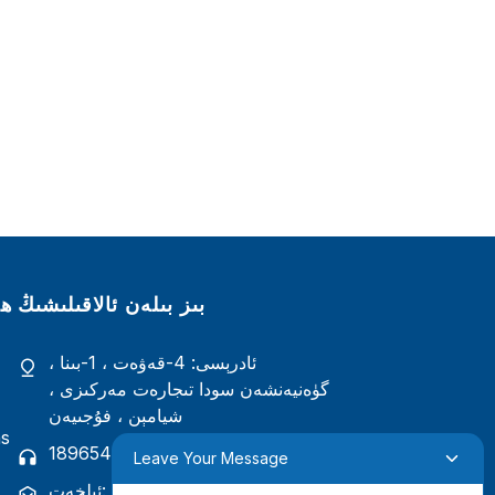
بىز بىلەن ئالاقىلىشىڭ
ھە
ئادرېسى: 4-قەۋەت ، 1-بىنا ،
گۈەنيەنشەن سودا تىجارەت مەركىزى ،
شيامېن ، فۇجىيەن
ns
تېلېفون: +86 18965423693
Leave Your Message
ئېلخەت: mina.cao@foxmail.com