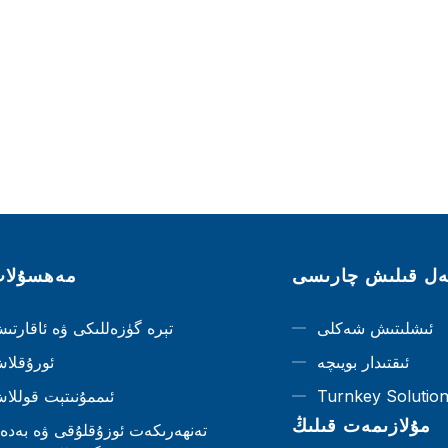
ل قىلىش چارىسى
مەھسۇلا
ئىشلىتىش شەكلى
تېرە گۈزەللىكى ۋە ئاقارتى
ئىقتىدار بويىچە
ئورۇقلا
Turnkey Solutio
ئىممۇنىتېت قوللا
مۇلازىمەت قىلىڭ
تەنھەرىكەت ئوزۇقلۇقى ۋە بەدە