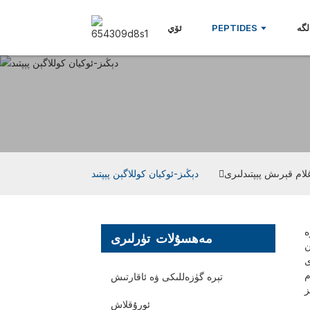
گە
PEPTIDES
ئۆي
ام قېرىش پېپتىدلىرى
دېڭىز-ئوكيان كوللاگېن پېپتىد
ە
مەھسۇلات تۈرلىرى
دورا
ى
م
تېرە گۈزەللىكى ۋە ئاقارتىش
ئورۇقلاش