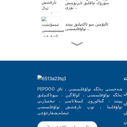
سۈزۈك چاقلىق ئايرىۋېتىش
يۈزى ...
ئالبۇمىن بىيو ئاكتىپلىق پېپتىد
تولۇقلىمىسى ...
ئورۇقلاش ئۈچۈن تاماق
ئالماشتۇرۇش تەۋرىنىدۇ
تەبىئىي ئورۇقلاش
تولۇقلىمىسى
ت
PEPDOO شەخسىي بەلگە تولۇقلىمىسى ، ئاق
ش
توپ تارقىتىشتىكى ئەڭ
بەلگە تولۇقلىمىسى ، كوللاگېن ، بىيوئاكتىپلىق
ياخشى گۈزەللىك تىرىپتىدسىد
پېپتىد ، گىئالورون كىسلاتاسى ، ئىختىيارىي
كول ...
ش
تولۇقلىما ، توپ تارقىتىش تولۇقلىمىسى
ش
ئىشلەپچىقارغۇچى.
جۇڭگو ساپ كوللاگېن تېرە
ن
پاراشوكى خالتىسى