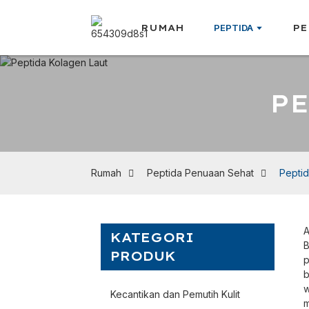
RUMAH
PEPTIDA
PE
PE
Rumah
Peptida Penuaan Sehat
Peptid
A
KATEGORI
B
PRODUK
p
b
w
Kecantikan dan Pemutih Kulit
m