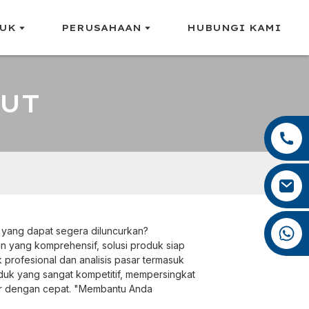
UK
PERUSAHAAN
HUBUNGI KAMI
AUT
+86 13959222339
+86 0592 5599526
mina.cao@foxmail.com
+86 18965423693
 yang dapat segera diluncurkan?
 yang komprehensif, solusi produk siap
profesional dan analisis pasar termasuk
oduk yang sangat kompetitif, mempersingkat
r dengan cepat. "Membantu Anda