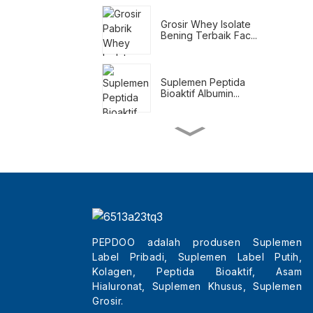
Grosir Whey Isolate
Bening Terbaik Fac...
Suplemen Peptida
Bioaktif Albumin...
Shake Pengganti
Makanan untuk
Menurunkan Berat Badan
Suplemen Penurun Berat
Badan Alami
PEPDOO adalah produsen Suplemen
Label Pribadi, Suplemen Label Putih,
Grosir Tripeptida
Kecantikan Terbaik Kol...
Kolagen, Peptida Bioaktif, Asam
Hialuronat, Suplemen Khusus, Suplemen
Grosir.