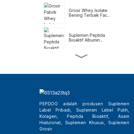
Grosir Whey Isolate
Bening Terbaik Fac...
Suplemen Peptida
Bioaktif Albumin...
Shake Pengganti
Makanan untuk
Menurunkan Berat Badan
Suplemen Penurun Berat
Badan Alami
PEPDOO adalah produsen Suplemen
Label Pribadi, Suplemen Label Putih,
Grosir Tripeptida
Kecantikan Terbaik Kol...
Kolagen, Peptida Bioaktif, Asam
Hialuronat, Suplemen Khusus, Suplemen
Grosir.