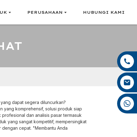
UK
PERUSAHAAN
HUBUNGI KAMI
HAT
+86 13959222339
+86 0592 5599526
mina.cao@foxmail.com
+86 18965423693
 yang dapat segera diluncurkan?
 yang komprehensif, solusi produk siap
profesional dan analisis pasar termasuk
oduk yang sangat kompetitif, mempersingkat
r dengan cepat. "Membantu Anda