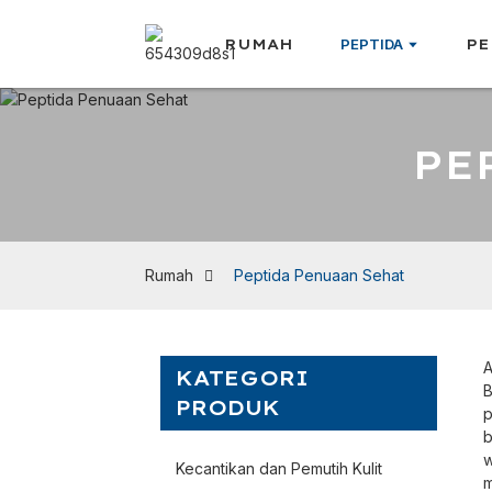
RUMAH
PEPTIDA
PE
PE
Rumah
Peptida Penuaan Sehat
A
KATEGORI
B
PRODUK
p
b
w
Kecantikan dan Pemutih Kulit
m