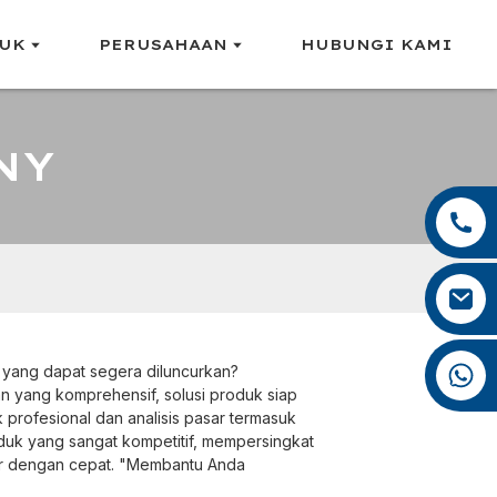
UK
PERUSAHAAN
HUBUNGI KAMI
NY
+86 13959222339
+86 0592 5599526
mina.cao@foxmail.com
+86 18965423693
 yang dapat segera diluncurkan?
 yang komprehensif, solusi produk siap
profesional dan analisis pasar termasuk
oduk yang sangat kompetitif, mempersingkat
r dengan cepat. "Membantu Anda