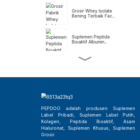
Grosir Whey Isolate
Bening Terbaik Fac...
Suplemen Peptida
Bioaktif Albumin...
Shake Pengganti
Makanan untuk
Menurunkan Berat Badan
Suplemen Penurun Berat
Badan Alami
PEPDOO adalah produsen Suplemen
Label Pribadi, Suplemen Label Putih,
Grosir Tripeptida
Kecantikan Terbaik Kol...
Kolagen, Peptida Bioaktif, Asam
Hialuronat, Suplemen Khusus, Suplemen
Grosir.