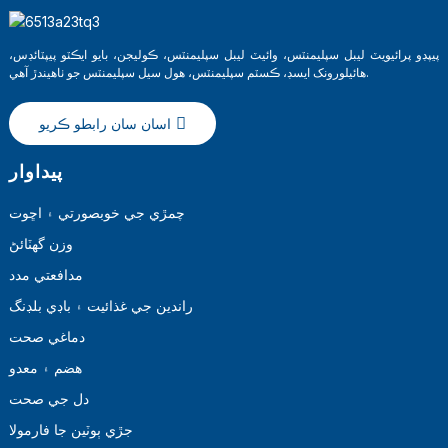
پيپڊو پرائيويٽ ليبل سپليمنٽس، وائيٽ ليبل سپليمنٽس، ڪوليجن، بايو ايڪٽو پيپٽائڊس،
هائيلورونک ايسڊ، ڪسٽم سپليمنٽس، هول سيل سپليمنٽس جو ٺاهيندڙ آهي.
اسان سان رابطو ڪريو
پيداوار
چمڙي جي خوبصورتي ۽ اڇوت
وزن گھٽائڻ
a
مدافعتي مدد
راندين جي غذائيت ۽ باڊي بلڊنگ
دماغي صحت
هضم ۽ معدو
دل جي صحت
جڙي ٻوٽين جا فارمولا