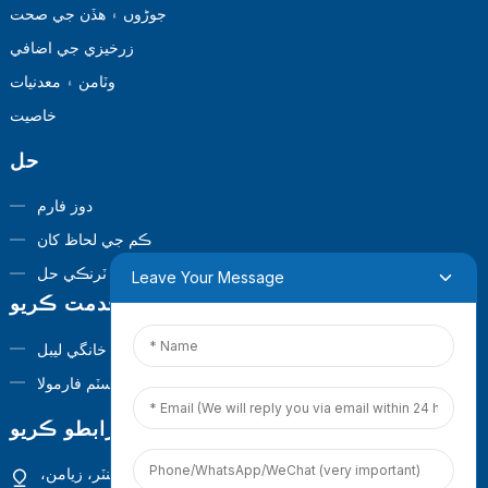
جوڑوں ۽ هڏن جي صحت
زرخيزي جي اضافي
وٽامن ۽ معدنيات
خاصيت
حل
دوز فارم
ڪم جي لحاظ کان
ٽرنڪي حل
Leave Your Message
خدمت ڪريو
خانگي ليبل
ڪسٽم فارمولا
اسان سان رابطو ڪريو
پتو: چوٿين منزل، عمارت 1، گوانينشان ڪمرشل آپريشن سينٽر، زيامن،