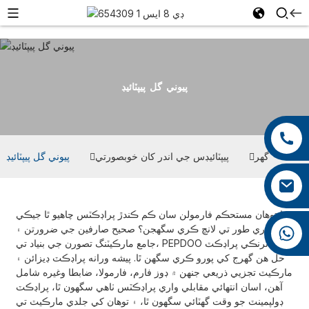
پيوني گل پيپٽائيڊ
+86 13959222339
+86 0592 5599526
گھر
پيپٽائيڊس جي اندر کان خوبصورتي
پيوني گل پيپٽائيڊ
mina.cao@foxmail.com
ڇا توهان مستحڪم فارمولن سان ڪم ڪندڙ پراڊڪٽس چاهيو ٿا جيڪي
+86 18965423693
فوري طور تي لانچ ڪري سگهجن؟ صحيح صارفين جي ضرورتن ۽
جامع مارڪيٽنگ تصورن جي بنياد تي، PEPDOO جا ٽرنڪي پراڊڪٽ
حل هن گهرج کي پورو ڪري سگهن ٿا. پيشه ورانه پراڊڪٽ ڊيزائن ۽
مارڪيٽ تجزيي ذريعي جنهن ۾ ڊوز فارم، فارمولا، ضابطا وغيره شامل
آهن، اسان انتهائي مقابلي واري پراڊڪٽس ٺاهي سگهون ٿا، پراڊڪٽ
ڊولپمينٽ جو وقت گهٽائي سگهون ٿا، ۽ توهان کي جلدي مارڪيٽ تي