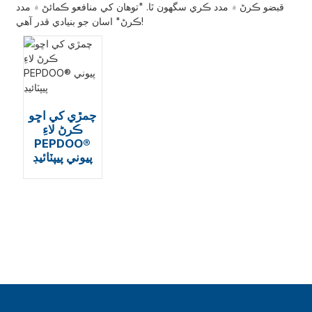
قبضو ڪرڻ ۾ مدد ڪري سگهون ٿا. "توهان کي منافعو ڪمائڻ ۾ مدد
ڪرڻ" اسان جو بنيادي قدر آهي!
چمڙي کي اڇو
ڪرڻ لاءِ
PEPDOO®
پيوني پيپٽائيڊ