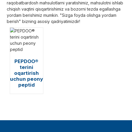
raqobatbardosh mahsulotlarni yaratishimiz, mahsulotni ishlab
chiqish vaqtini qisqartirishimiz va bozorni tezda egallashga
yordam berishimiz mumkin. "Sizga foyda olishga yordam
berish" bizning asosiy qadriyatimizdir!
PEPDOO®
terini
oqartirish
uchun peony
peptid