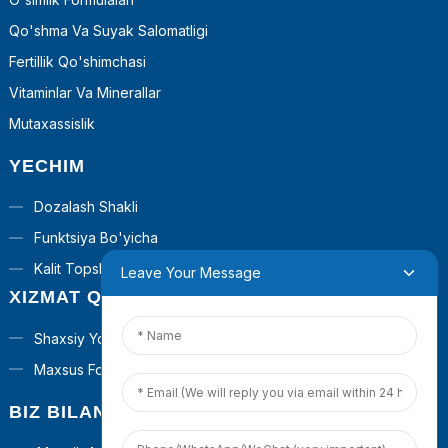
Qo'shma Va Suyak Salomatligi
Fertillik Qo'shimchasi
Vitaminlar Va Minerallar
Mutaxassislik
YECHIM
Dozalash Shakli
Funktsiya Bo'yicha
Kalit Topshiriqli Yechimlar
Leave Your Message
XIZMAT QILING
Shaxsiy Yorliq
Maxsus Formula
BIZ BILAN BOG'LANISH