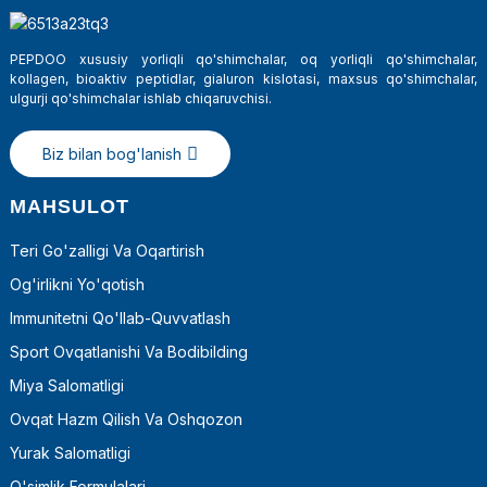
PEPDOO xususiy yorliqli qo'shimchalar, oq yorliqli qo'shimchalar,
kollagen, bioaktiv peptidlar, gialuron kislotasi, maxsus qo'shimchalar,
ulgurji qo'shimchalar ishlab chiqaruvchisi.
Biz bilan bog'lanish
MAHSULOT
Teri Go'zalligi Va Oqartirish
Og'irlikni Yo'qotish
a
Immunitetni Qo'llab-Quvvatlash
Sport Ovqatlanishi Va Bodibilding
Miya Salomatligi
Ovqat Hazm Qilish Va Oshqozon
Yurak Salomatligi
O'simlik Formulalari