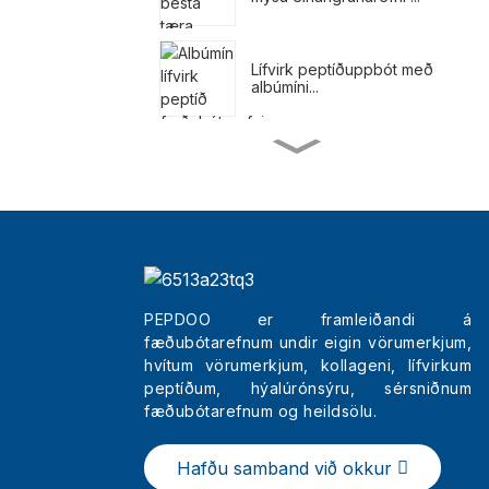
Lífvirk peptíðuppbót með
albúmíni...
Máltíðarskítur fyrir
þyngdartap
Náttúruleg fæðubótarefni
fyrir þyngdartap
PEPDOO er framleiðandi á
fæðubótarefnum undir eigin vörumerkjum,
Heildsölu Bestu
Fegurðartrípeptíðlitir ...
hvítum vörumerkjum, kollageni, lífvirkum
peptíðum, hýalúrónsýru, sérsniðnum
fæðubótarefnum og heildsölu.
Pokar úr hreinu kollageni
í húðinni í Kína
Hafðu samband við okkur