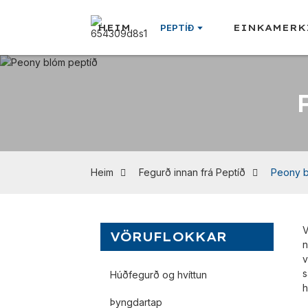
HEIM
PEPTÍÐ
EINKAMERK
Heim
Fegurð innan frá Peptíð
Peony b
V
VÖRUFLOKKAR
n
v
s
Húðfegurð og hvíttun
h
Þyngdartap