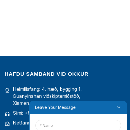
HAFÐU SAMBAND VIÐ OKKUR
Heimilisfang: 4. hæð, bygging 1,
Guanyinshan viðskiptamiðstöð,
Xiamen, Fujian, Kína
Leave Your Message
Sími: +86 18965423693
Netfang: mina.cao@foxmail.com