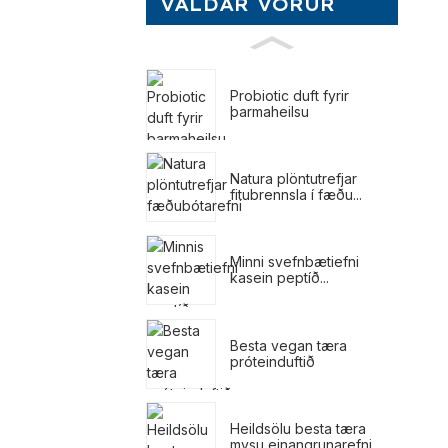
VALDAR VÖRUR
Probiotic duft fyrir
þarmaheilsu
Natura plöntutrefjar
fitubrennsla í fæðu...
Minni svefnbætiefni
kasein peptíð...
Besta vegan tæra
próteinduftið
Heildsölu besta tæra
mysu einangrunarefni ...