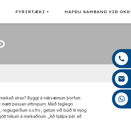
FYRIRTÆKI
HAFÐU SAMBAND VIÐ OK
Ð
+86 13959222339
+86 0592 5599526
mina.cao@foxmail.com
+86 18965423693
á markað strax? Byggt á nákvæmum þörfum
ætt þessari eftirspurn. Með faglegri
reglugerðum o.s.frv., getum við búið til mjög
ljótt tökum á markaðnum. „Að hjálpa þér að