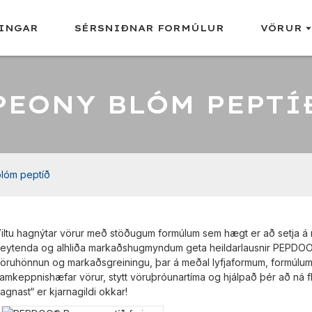
INGAR
SÉRSNIÐNAR FORMÚLUR
VÖRUR
PEONY BLÓM PEPTÍ
lóm peptíð
iltu hagnýtar vörur með stöðugum formúlum sem hægt er að setja 
eytenda og alhliða markaðshugmyndum geta heildarlausnir PEPDOO m
öruhönnun og markaðsgreiningu, þar á meðal lyfjaformum, formúlum, 
amkeppnishæfar vörur, stytt vöruþróunartíma og hjálpað þér að ná f
agnast“ er kjarnagildi okkar!