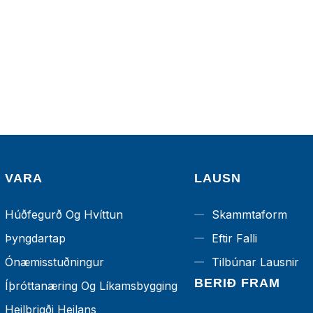
VARA
LAUSN
Húðfegurð Og Hvíttun
Skammtaform
Þyngdartap
Eftir Falli
Ónæmisstuðningur
Tilbúnar Lausnir
BERIÐ FRAM
Íþróttanæring Og Líkamsbygging
Heilbrigði Heilans