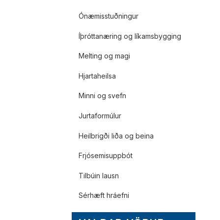
Ónæmisstuðningur
Íþróttanæring og líkamsbygging
Melting og magi
Hjartaheilsa
Minni og svefn
Jurtaformúlur
Heilbrigði liða og beina
Frjósemisuppbót
Tilbúin lausn
Sérhæft hráefni