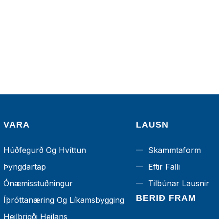
VARA
LAUSN
Húðfegurð Og Hvíttun
Skammtaform
Þyngdartap
Eftir Falli
Ónæmisstuðningur
Tilbúnar Lausnir
BERIÐ FRAM
Íþróttanæring Og Líkamsbygging
Heilbrigði Heilans