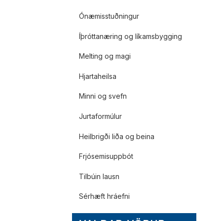
Ónæmisstuðningur
Íþróttanæring og líkamsbygging
Melting og magi
Hjartaheilsa
Minni og svefn
Jurtaformúlur
Heilbrigði liða og beina
Frjósemisuppbót
Tilbúin lausn
Sérhæft hráefni