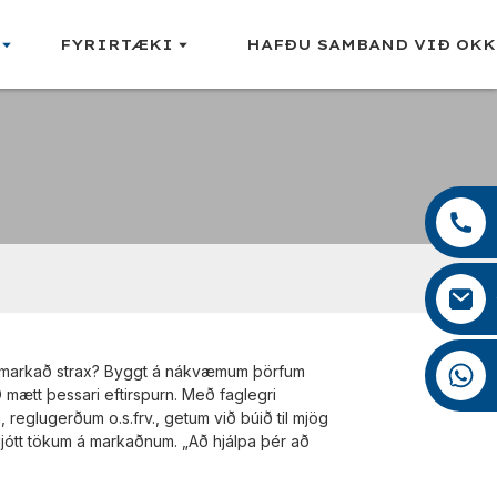
FYRIRTÆKI
HAFÐU SAMBAND VIÐ OK
+86 13959222339
+86 0592 5599526
mina.cao@foxmail.com
+86 18965423693
á markað strax? Byggt á nákvæmum þörfum
ætt þessari eftirspurn. Með faglegri
reglugerðum o.s.frv., getum við búið til mjög
ljótt tökum á markaðnum. „Að hjálpa þér að