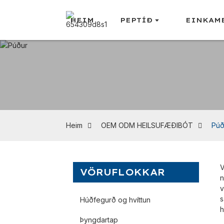
HEIM
PEPTÍÐ
EINKAM
Heim
OEM ODM HEILSUFÆÐIBÓT
Púð
V
VÖRUFLOKKAR
n
v
s
Húðfegurð og hvíttun
h
Þyngdartap