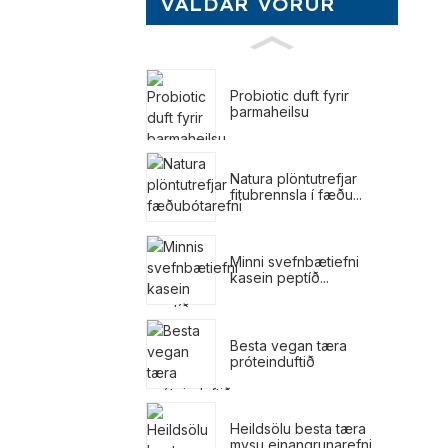
VALDAR VÖRUR
Probiotic duft fyrir
þarmaheilsu
Natura plöntutrefjar
fitubrennsla í fæðu...
Minni svefnbætiefni
kasein peptíð...
Besta vegan tæra
próteinduftið
Heildsölu besta tæra
mysu einangrunarefni ...