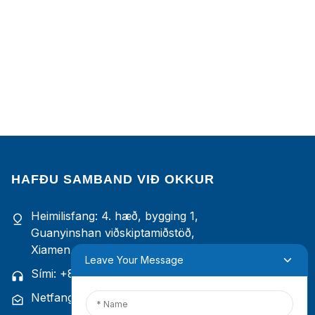
HAFÐU SAMBAND VIÐ OKKUR
Heimilisfang: 4. hæð, bygging 1,
Guanyinshan viðskiptamiðstöð,
Xiamen, Fujian, Kína
Leave Your Message
Sími: +86 18965423693
Netfang: mina.cao@foxmail.com