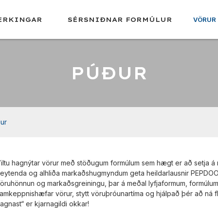
ERKINGAR
SÉRSNIÐNAR FORMÚLUR
VÖRUR
PÚÐUR
ur
iltu hagnýtar vörur með stöðugum formúlum sem hægt er að setja 
eytenda og alhliða markaðshugmyndum geta heildarlausnir PEPDOO m
öruhönnun og markaðsgreiningu, þar á meðal lyfjaformum, formúlum, 
amkeppnishæfar vörur, stytt vöruþróunartíma og hjálpað þér að ná f
agnast“ er kjarnagildi okkar!