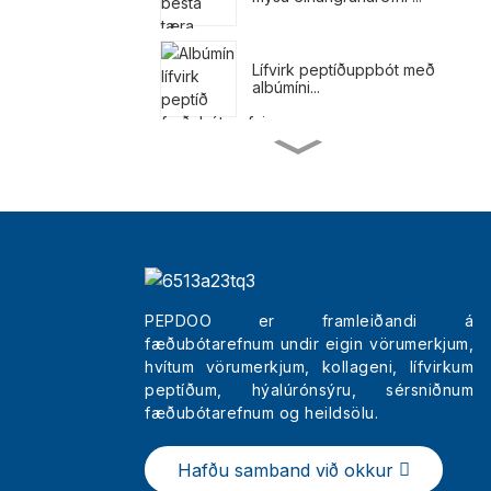
Lífvirk peptíðuppbót með
albúmíni...
Máltíðarskítur fyrir
þyngdartap
Náttúruleg fæðubótarefni
fyrir þyngdartap
PEPDOO er framleiðandi á
fæðubótarefnum undir eigin vörumerkjum,
Heildsölu Bestu
Fegurðartrípeptíðlitir ...
hvítum vörumerkjum, kollageni, lífvirkum
peptíðum, hýalúrónsýru, sérsniðnum
fæðubótarefnum og heildsölu.
Pokar úr hreinu kollageni
í húðinni í Kína
Hafðu samband við okkur